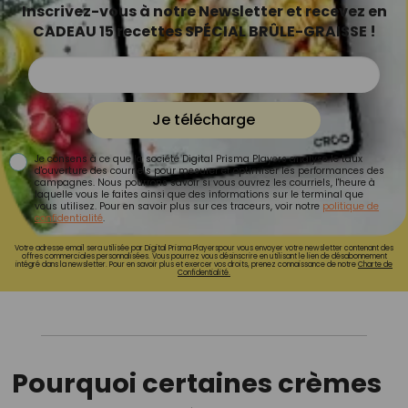
Inscrivez-vous à notre Newsletter et recevez en
CADEAU 15 recettes SPÉCIAL BRÛLE-GRAISSE !
Je télécharge
Je consens à ce que la société Digital Prisma Players analyse le taux
d'ouverture des courriels pour mesurer et optimiser les performances des
campagnes. Nous pourrons savoir si vous ouvrez les courriels, l'heure à
laquelle vous le faites ainsi que des informations sur le terminal que
vous utilisez. Pour en savoir plus sur ces traceurs, voir notre
politique de
confidentialité
.
Votre adresse email sera utilisée par Digital Prisma Playerspour vous envoyer votre newsletter contenant des
offres commerciales personnalisées. Vous pourrez vous désinscrire en utilisant le lien de désabonnement
intégré dans la newsletter. Pour en savoir plus et exercer vos droits, prenez connaissance de notre
Charte de
Confidentialité.
Pourquoi certaines crèmes