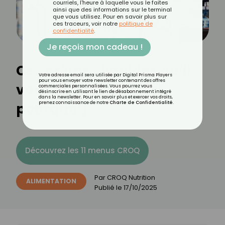
courriels, l'heure à laquelle vous le faites
ainsi que des informations sur le terminal
que vous utilisez. Pour en savoir plus sur
ces traceurs, voir notre
politique de
confidentialité
.
Je reçois mon cadeau !
Ces crèmes liquides qu’il
Votre adresse email sera utilisée par Digital Prisma Players
pour vous envoyer votre newsletter contenant des offres
vaut mieux éviter (et
commerciales personnalisées. Vous pourrez vous
désinscrire en utilisant le lien de désabonnement intégré
dans la newsletter. Pour en savoir plus et exercer vos droits,
pourquoi)
prenez connaissance de notre
Charte de Confidentialité
.
Découvrez les 11 menus CROQ
Par
CROQ Nutrition
ALIMENTATION
Publié le
17/10/2025