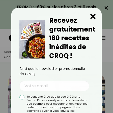
×
PROMO : -60% sur les offres 3 et 6 mois
×
avec le code CROQ60
Recevez
VOIR LA PROMO
gratuitement
180 recettes
inédites de
Accueil
Actus
Alimentation
CROQ !
Ces Crèmes Liquides Qu’il Vaut Mieux Éviter (et Pourquoi)
Ainsi que la newsletter promotionnelle
de CROQ.
Je consens à ce que la société Digital
Prisma Players analyse le taux d'ouverture
des courriels pour mesurer et optimiser les
performances des campagnes. Nous
pourrons savoir si vous ouvrez les