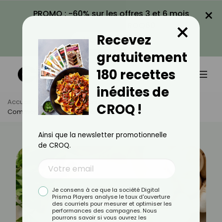
×
PROMO : -60% sur les offres 3 et 6 mois
×
avec le code CROQ60
Recevez
VOIR LA PROMO
gratuitement
180 recettes
inédites de
Accueil
Actus
Alimentation
CROQ !
Comment Cuisiner Les Champignons De Paris ?
Ainsi que la newsletter promotionnelle
de CROQ.
Je consens à ce que la société Digital
Prisma Players analyse le taux d'ouverture
des courriels pour mesurer et optimiser les
performances des campagnes. Nous
pourrons savoir si vous ouvrez les