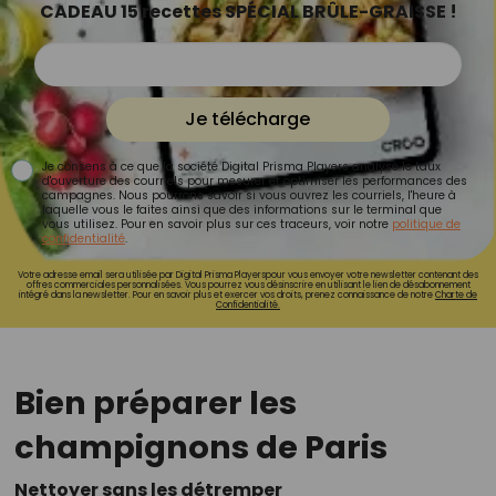
CADEAU 15 recettes SPÉCIAL BRÛLE-GRAISSE !
Je télécharge
Je consens à ce que la société Digital Prisma Players analyse le taux
d'ouverture des courriels pour mesurer et optimiser les performances des
campagnes. Nous pourrons savoir si vous ouvrez les courriels, l'heure à
laquelle vous le faites ainsi que des informations sur le terminal que
vous utilisez. Pour en savoir plus sur ces traceurs, voir notre
politique de
confidentialité
.
Votre adresse email sera utilisée par Digital Prisma Playerspour vous envoyer votre newsletter contenant des
offres commerciales personnalisées. Vous pourrez vous désinscrire en utilisant le lien de désabonnement
intégré dans la newsletter. Pour en savoir plus et exercer vos droits, prenez connaissance de notre
Charte de
Confidentialité.
Bien préparer les
champignons de Paris
Nettoyer sans les détremper