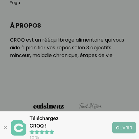
Yoga
À PROPOS
CROQ est un rééquilibrage alimentaire qui vous
aide à planifier vos repas selon 3 objectifs :
minceur, maladie chronique, étapes de vie.
Téléchargez
CROQ !
✕
OUVRIR
100k+