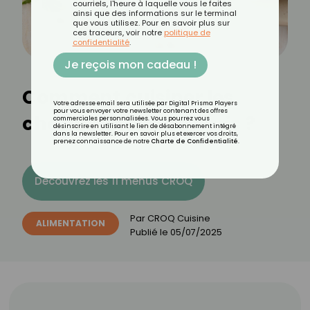
courriels, l'heure à laquelle vous le faites
ainsi que des informations sur le terminal
que vous utilisez. Pour en savoir plus sur
ces traceurs, voir notre
politique de
confidentialité
.
Je reçois mon cadeau !
Comment cuisiner les
Votre adresse email sera utilisée par Digital Prisma Players
pour vous envoyer votre newsletter contenant des offres
champignons de Paris ?
commerciales personnalisées. Vous pourrez vous
désinscrire en utilisant le lien de désabonnement intégré
dans la newsletter. Pour en savoir plus et exercer vos droits,
prenez connaissance de notre
Charte de Confidentialité
.
Découvrez les 11 menus CROQ
Par
CROQ Cuisine
ALIMENTATION
Publié le
05/07/2025