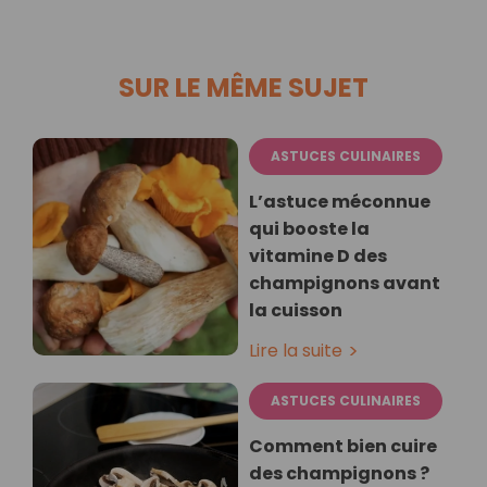
SUR LE MÊME SUJET
ASTUCES CULINAIRES
L’astuce méconnue
qui booste la
vitamine D des
champignons avant
la cuisson
Lire la suite
ASTUCES CULINAIRES
Comment bien cuire
des champignons ?