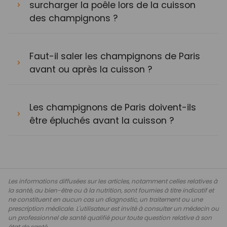
surcharger la poêle lors de la cuisson
des champignons ?
Faut-il saler les champignons de Paris
avant ou après la cuisson ?
Les champignons de Paris doivent-ils
être épluchés avant la cuisson ?
Les informations diffusées sur les articles, notamment celles relatives à
la santé, au bien-être ou à la nutrition, sont fournies à titre indicatif et
ne constituent en aucun cas un diagnostic, un traitement ou une
prescription médicale. L'utilisateur est invité à consulter un médecin ou
un professionnel de santé qualifié pour toute question relative à son
état de santé.