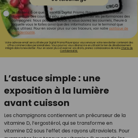
Je consens à ce que la société Digital Prisma Players analyse le taux
d'ouverture des courriels pour mesurer et optimiser les performances des
campagnes. Nous pourrons savoir si vous ouvrez les courriels, l'heure à
laquelle vous le faites ainsi que des informations sur le terminal que
vous utilisez. Pour en savoir plus sur ces traceurs, voir notre
politique de
confidentialité
.
Votre adresse email sera utilisée par Digital Prisma Playerspour vous envoyer votre newsletter contenant des
offres commerciales personnalisées. Vous pourrez vous désinscrire en utilisant le lien de désabonnement
intégré dans la newsletter. Pour en savoir plus et exercer vos droits, prenez connaissance de notre
Charte de
Confidentialité.
L’astuce simple : une
exposition à la lumière
avant cuisson
Les champignons contiennent un précurseur de la
vitamine D, l’ergostérol, qui se transforme en
vitamine D2 sous l’effet des rayons ultraviolets. Pour