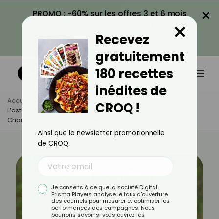
×
PROMO : -60% sur les offres 3 et 6 mois
×
avec le code CROQ60
Recevez
VOIR LA PROMO
gratuitement
180 recettes
inédites de
Accueil
Actus
Astuces Culinaires
CROQ !
L’astuce Méconnue Qui Booste La Vitamine D Des
Champignons Avant La Cuisson
Ainsi que la newsletter promotionnelle
de CROQ.
Je consens à ce que la société Digital
Prisma Players analyse le taux d'ouverture
des courriels pour mesurer et optimiser les
performances des campagnes. Nous
pourrons savoir si vous ouvrez les