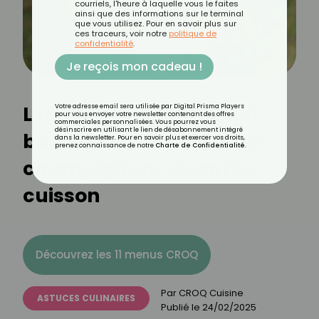
courriels, l'heure à laquelle vous le faites
ainsi que des informations sur le terminal
que vous utilisez. Pour en savoir plus sur
ces traceurs, voir notre
politique de
confidentialité
.
Je reçois mon cadeau !
L’astuce méconnue qui
Votre adresse email sera utilisée par Digital Prisma Players
pour vous envoyer votre newsletter contenant des offres
commerciales personnalisées. Vous pourrez vous
désinscrire en utilisant le lien de désabonnement intégré
booste la vitamine D des
dans la newsletter. Pour en savoir plus et exercer vos droits,
prenez connaissance de notre
Charte de Confidentialité
.
champignons avant la
cuisson
Découvrez les 11 menus CROQ
Par
CROQ Cuisine
ASTUCES CULINAIRES
Publié le
24/02/2025