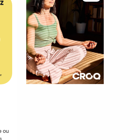
z
er
×
t 180
 CROQ
e ou
nnelle de
s