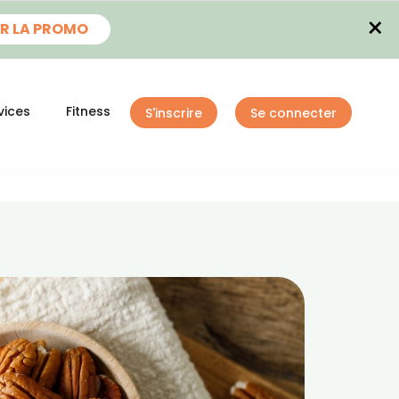
×
R LA PROMO
vices
Fitness
S'inscrire
Se connecter