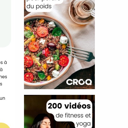
es à
 à
ches
es
 un