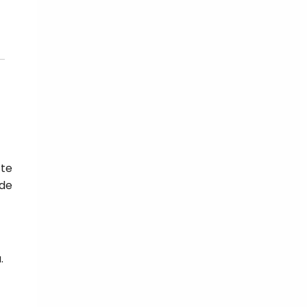
tte
 de
.