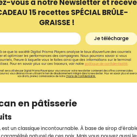
ez-vous à notre Newsletter et receve
CADEAU 15 recettes SPÉCIAL BRÛLE-
GRAISSE !
Je télécharge
à ce que la société Digital Prisma Players analyse le taux d'ouverture des courriels
r et optimiser les performances des campagnes. Nous pourrons savoir si vous
ourriels, l'heure à laquelle vous le faites ainsi que des informations sur le terminal
lisez. Pour en savoir plus sur ces traceurs, voir notre
politique de confidentialité
.
ail sera utilisée par Digital Prisma Playerspour vous envoyer votre newsletter contenant des offres commerciales
pourrez vous désinscrire en utilisant le lien de désabonnement intégré dans la newsletter. Pour en savoir plus et exerc
vos droits, prenez connaissance de notre
Charte de Confidentialité.
Recevez gratuitemen
écan en pâtisserie
recettes inédites de
uits
!
, est un classique incontournable. À base de sirop d’érabl
Ainsi que la newsletter promotio
 caramélisé naturel de ces noix. Mais vous pouvez aussi le