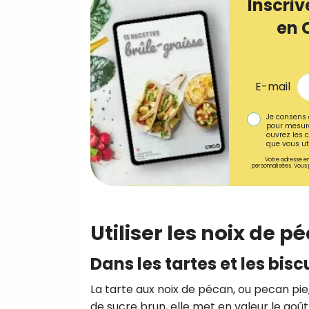
Inscriv
en 
E-mail
Je consens 
pour mesure
ouvrez les c
que vous uti
Votre adresse em
personnalisées. Vous 
Utiliser les noix de p
Dans les tartes et les bisc
La tarte aux noix de pécan, ou pecan pie
de sucre brun, elle met en valeur le goût