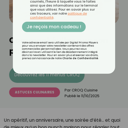
courriels, l'heure à laquelle vous le faites
ainsi que des informations sur le terminal
que vous utilisez. Pour en savoir plus sur
ces traceurs, voir notre
politique de
confidentialité
.
Je reçois mon cadeau !
Comment éviter que son
Votre adresse email sera utilisée par Digital Prisma Players
pour vous envoyer votre newsletter contenant des offres
punch tourne ?
commerciales personnalisées. Vous pourrez vous
désinscrire en utilisant le lien de désabonnement intégré
dans la newsletter. Pour en savoir plus et exercer vos droits,
prenez connaissance de notre
Charte de Confidentialité
.
Découvrez les 11 menus CROQ
Par
CROQ Cuisine
ASTUCES CULINAIRES
Publié le
11/10/2025
Un apéritif, un anniversaire, une soirée d’été… et quoi
de mieux qu’un bon punch maison pour régaler tout