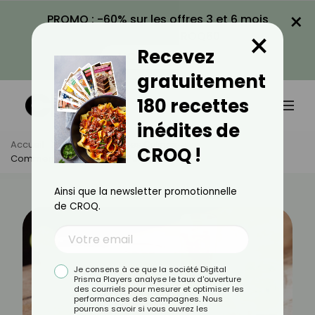
×
PROMO : -60% sur les offres 3 et 6 mois
×
avec le code CROQ60
Recevez
VOIR LA PROMO
gratuitement
180 recettes
inédites de
Accueil
Actus
Astuces Culinaires
CROQ !
Comment Éviter Que Son Punch Tourne ?
Ainsi que la newsletter promotionnelle
de CROQ.
Je consens à ce que la société Digital
Prisma Players analyse le taux d'ouverture
des courriels pour mesurer et optimiser les
performances des campagnes. Nous
pourrons savoir si vous ouvrez les