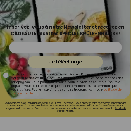
Inscrivez-vous à notre Newsletter et recevez en
CADEAU 15 recettes SPÉCIAL BRÛLE-GRAISSE !
Je télécharge
Je consens à ce que la société Digital Prisma Players analyse le taux
d'ouverture des courriels pour mesurer et optimiser les performances des
campagnes. Nous pourrons savoir si vous ouvrez les courriels, l'heure à
laquelle vous le faites ainsi que des informations sur le terminal que
vous utilisez. Pour en savoir plus sur ces traceurs, voir notre
politique de
confidentialité
.
Votre adresse email sera utilisée par Digital Prisma Playerspour vous envoyer votre newsletter contenant des
offres commerciales personnalisées. Vous pourrez vous désinscrire en utilisant le lien de désabonnement
intégré dans la newsletter. Pour en savoir plus et exercer vos droits, prenez connaissance de notre
Charte de
Confidentialité.