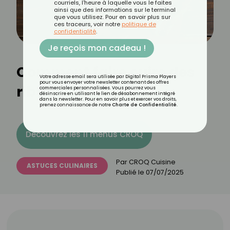
courriels, l'heure à laquelle vous le faites
ainsi que des informations sur le terminal
que vous utilisez. Pour en savoir plus sur
ces traceurs, voir notre
politique de
confidentialité
.
Je reçois mon cadeau !
Comment faire cuire des
Votre adresse email sera utilisée par Digital Prisma Players
pour vous envoyer votre newsletter contenant des offres
ribs au barbecue ?
commerciales personnalisées. Vous pourrez vous
désinscrire en utilisant le lien de désabonnement intégré
dans la newsletter. Pour en savoir plus et exercer vos droits,
prenez connaissance de notre
Charte de Confidentialité
.
Découvrez les 11 menus CROQ
Par
CROQ Cuisine
ASTUCES CULINAIRES
Publié le
07/07/2025