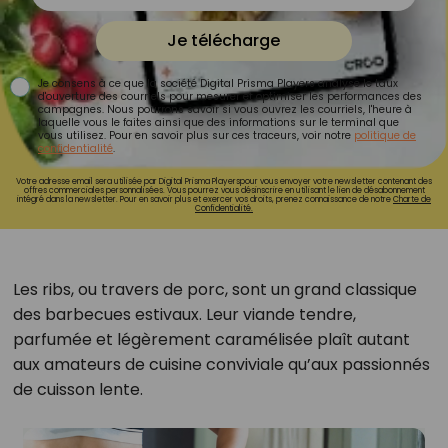
Je télécharge
Je consens à ce que la société Digital Prisma Players analyse le taux
d'ouverture des courriels pour mesurer et optimiser les performances des
campagnes. Nous pourrons savoir si vous ouvrez les courriels, l'heure à
laquelle vous le faites ainsi que des informations sur le terminal que
vous utilisez. Pour en savoir plus sur ces traceurs, voir notre
politique de
confidentialité
.
Votre adresse email sera utilisée par Digital Prisma Playerspour vous envoyer votre newsletter contenant des
offres commerciales personnalisées. Vous pourrez vous désinscrire en utilisant le lien de désabonnement
intégré dans la newsletter. Pour en savoir plus et exercer vos droits, prenez connaissance de notre
Charte de
Confidentialité.
Les ribs, ou travers de porc, sont un grand classique
des barbecues estivaux. Leur viande tendre,
parfumée et légèrement caramélisée plaît autant
aux amateurs de cuisine conviviale qu’aux passionnés
de cuisson lente.