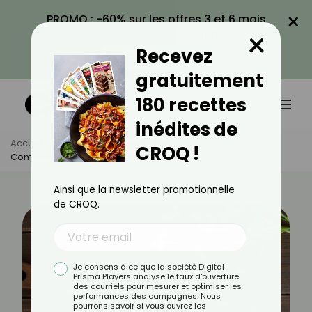
×
PROMO : -60% sur les offres 3 et 6 mois
×
avec le code CROQ60
Recevez
VOIR LA PROMO
gratuitement
180 recettes
inédites de
Accueil
Actus
Astuces Culinaires
CROQ !
Comment Faire Cuire Des Ribs Au Barbecue ?
Ainsi que la newsletter promotionnelle
de CROQ.
Je consens à ce que la société Digital
Prisma Players analyse le taux d'ouverture
des courriels pour mesurer et optimiser les
performances des campagnes. Nous
pourrons savoir si vous ouvrez les