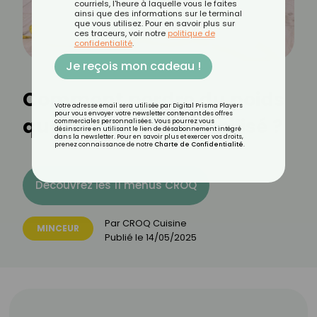
courriels, l'heure à laquelle vous le faites
ainsi que des informations sur le terminal
que vous utilisez. Pour en savoir plus sur
ces traceurs, voir notre
politique de
confidentialité
.
Je reçois mon cadeau !
Comment perdre du poids
Votre adresse email sera utilisée par Digital Prisma Players
pour vous envoyer votre newsletter contenant des offres
quand on est immobilisé ?
commerciales personnalisées. Vous pourrez vous
désinscrire en utilisant le lien de désabonnement intégré
dans la newsletter. Pour en savoir plus et exercer vos droits,
prenez connaissance de notre
Charte de Confidentialité
.
Découvrez les 11 menus CROQ
Par
CROQ Cuisine
MINCEUR
Publié le
14/05/2025