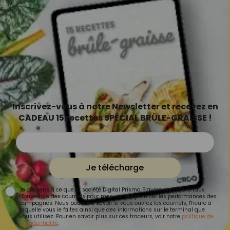
Inscrivez-vous à notre Newsletter et recevez en
CADEAU 15 recettes SPÉCIAL BRÛLE-GRAISSE !
Je télécharge
Je consens à ce que la société Digital Prisma Players analyse le taux
d'ouverture des courriels pour mesurer et optimiser les performances des
campagnes. Nous pourrons savoir si vous ouvrez les courriels, l'heure à
laquelle vous le faites ainsi que des informations sur le terminal que
vous utilisez. Pour en savoir plus sur ces traceurs, voir notre
politique de
confidentialité
.