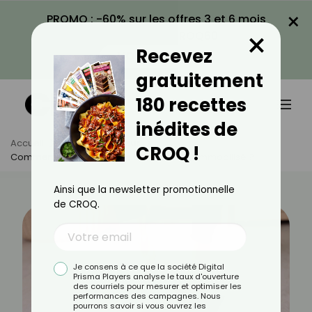
×
PROMO : -60% sur les offres 3 et 6 mois
×
avec le code CROQ60
Recevez
VOIR LA PROMO
gratuitement
180 recettes
inédites de
Accueil
Actus
Minceur
CROQ !
Comment Perdre Du Poids Quand On Est Immobilisé ?
Ainsi que la newsletter promotionnelle
de CROQ.
Je consens à ce que la société Digital
Prisma Players analyse le taux d'ouverture
des courriels pour mesurer et optimiser les
performances des campagnes. Nous
pourrons savoir si vous ouvrez les