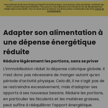
Votre adresse email sera utilisée par Digital Prisma Playerspour vous envoyer votre newsletter contenant des
offres commerciales personnalisées. Vous pourrez vous désinscrire en utilisant le lien de désabonnement
intégré dans la newsletter. Pour en savoir plus et exercer vos droits, prenez connaissance de notre
Charte de
Confidentialité.
Adapter son alimentation à
une dépense énergétique
réduite
Réduire légèrement les portions, sans se priver
L’immobilisation réduit la dépense calorique globale. Il
n’est donc pas nécessaire de manger autant qu’en
période d’activité physique. Cela dit, il ne s’agit pas de
se restreindre excessivement, mais d’adapter ses
apports à ses nouveaux besoins. Réduire les portions,
en particulier les féculents et les matières grasses,
peut suffire à rééquilibrer l’apport énergétique.