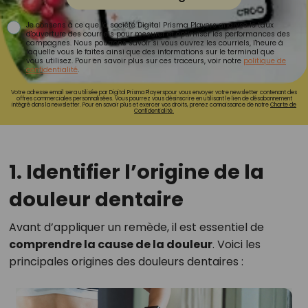
Je consens à ce que la société Digital Prisma Players analyse le taux
d'ouverture des courriels pour mesurer et optimiser les performances des
campagnes. Nous pourrons savoir si vous ouvrez les courriels, l'heure à
laquelle vous le faites ainsi que des informations sur le terminal que
vous utilisez. Pour en savoir plus sur ces traceurs, voir notre
politique de
confidentialité
.
Votre adresse email sera utilisée par Digital Prisma Playerspour vous envoyer votre newsletter contenant des
offres commerciales personnalisées. Vous pourrez vous désinscrire en utilisant le lien de désabonnement
intégré dans la newsletter. Pour en savoir plus et exercer vos droits, prenez connaissance de notre
Charte de
Confidentialité.
1. Identifier l’origine de la
douleur dentaire
Avant d’appliquer un remède, il est essentiel de
comprendre la cause de la douleur
. Voici les
principales origines des douleurs dentaires :