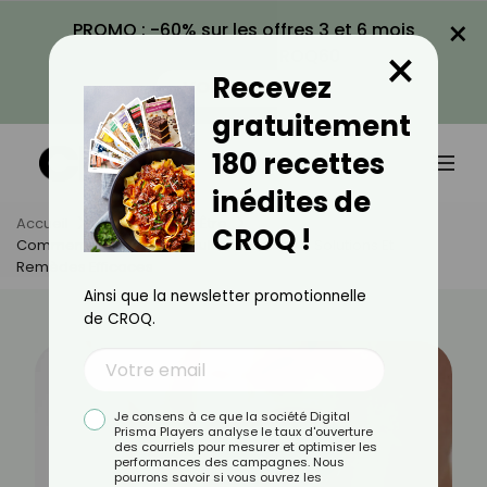
×
PROMO : -60% sur les offres 3 et 6 mois
×
avec le code CROQ60
Recevez
VOIR LA PROMO
gratuitement
180 recettes
inédites de
Accueil
Actus
Bien-Être
CROQ !
Comment Calmer Une Douleur Dentaire ? Solutions Et
Remèdes Efficaces
Ainsi que la newsletter promotionnelle
de CROQ.
Je consens à ce que la société Digital
Prisma Players analyse le taux d'ouverture
des courriels pour mesurer et optimiser les
performances des campagnes. Nous
pourrons savoir si vous ouvrez les