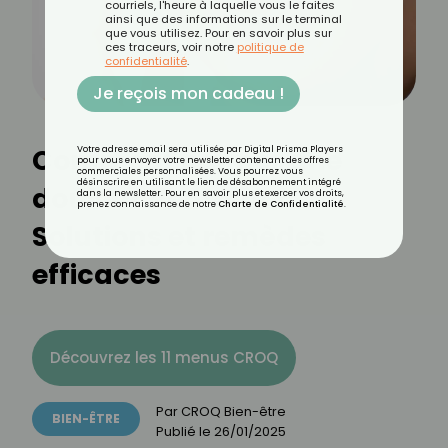
courriels, l'heure à laquelle vous le faites
ainsi que des informations sur le terminal
que vous utilisez. Pour en savoir plus sur
ces traceurs, voir notre
politique de
confidentialité
.
Je reçois mon cadeau !
Comment calmer une
Votre adresse email sera utilisée par Digital Prisma Players
pour vous envoyer votre newsletter contenant des offres
commerciales personnalisées. Vous pourrez vous
désinscrire en utilisant le lien de désabonnement intégré
douleur dentaire ?
dans la newsletter. Pour en savoir plus et exercer vos droits,
prenez connaissance de notre
Charte de Confidentialité
.
Solutions et remèdes
efficaces
Découvrez les 11 menus CROQ
Par
CROQ Bien-être
BIEN-ÊTRE
Publié le
26/01/2025