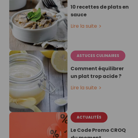
10 recettes de plats en
sauce
Lire la suite
ASTUCES CULINAIRES
Comment équilibrer
un plat trop acide ?
Lire la suite
ACTUALITÉS
Le Code Promo CROQ
du moment