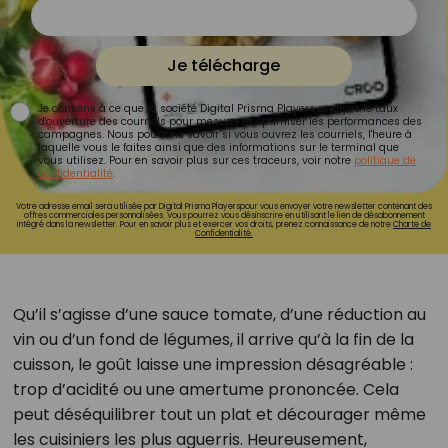
Je télécharge
Je consens à ce que la société Digital Prisma Players analyse le taux
d'ouverture des courriels pour mesurer et optimiser les performances des
campagnes. Nous pourrons savoir si vous ouvrez les courriels, l'heure à
laquelle vous le faites ainsi que des informations sur le terminal que
vous utilisez. Pour en savoir plus sur ces traceurs, voir notre
politique de
confidentialité
.
Votre adresse email sera utilisée par Digital Prisma Playerspour vous envoyer votre newsletter contenant des
offres commerciales personnalisées. Vous pourrez vous désinscrire en utilisant le lien de désabonnement
intégré dans la newsletter. Pour en savoir plus et exercer vos droits, prenez connaissance de notre
Charte de
Confidentialité.
Qu’il s’agisse d’une sauce tomate, d’une réduction au
vin ou d’un fond de légumes, il arrive qu’à la fin de la
cuisson, le goût laisse une impression désagréable :
trop d’acidité ou une amertume prononcée. Cela
peut déséquilibrer tout un plat et décourager même
les cuisiniers les plus aguerris. Heureusement,