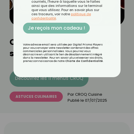
courriels, l'heure à laquelle vous le faites
ainsi que des informations sur le terminal
que vous utilisez. Pour en savoir plus sur
ces traceurs, voir notre
politique de
confidentialité
.
Je reçois mon cadeau !
Comment rattraper une
Votre adresse email sera utilisée par Digital Prisma Players
pour vous envoyer votre newsletter contenant des offres
sauce trop acide/amer ?
commerciales personnalisées. Vous pourrez vous
désinscrire en utilisant le lien de désabonnement intégré
dans la newsletter. Pour en savoir plus et exercer vos droits,
prenez connaissance de notre
Charte de Confidentialité
.
Découvrez les 11 menus CROQ
Par
CROQ Cuisine
ASTUCES CULINAIRES
Publié le
07/07/2025