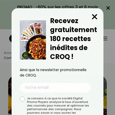
×
PROMO : -60% sur les offres 3 et 6 mois
×
avec le code CROQ60
Recevez
VOIR LA PROMO
gratuitement
180 recettes
inédites de
Accueil
Actus
Astuces Culinaires
CROQ !
Comment Rattraper Une Sauce Trop Acide/amer ?
Ainsi que la newsletter promotionnelle
de CROQ.
Je consens à ce que la société Digital
Prisma Players analyse le taux d'ouverture
des courriels pour mesurer et optimiser les
performances des campagnes. Nous
pourrons savoir si vous ouvrez les