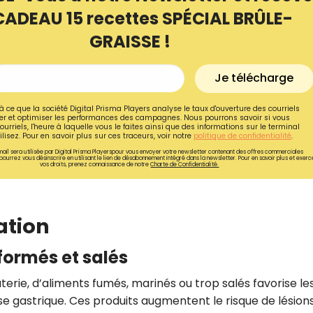
CADEAU 15 recettes SPÉCIAL BRÛLE-
GRAISSE !
Je télécharge
à ce que la société Digital Prisma Players analyse le taux d'ouverture des courriels
r et optimiser les performances des campagnes. Nous pourrons savoir si vous
ourriels, l'heure à laquelle vous le faites ainsi que des informations sur le terminal
lisez. Pour en savoir plus sur ces traceurs, voir notre
politique de confidentialité
.
ail sera utilisée par Digital Prisma Playerspour vous envoyer votre newsletter contenant des offres commerciales
pourrez vous désinscrire en utilisant le lien de désabonnement intégré dans la newsletter. Pour en savoir plus et exerc
vos droits, prenez connaissance de notre
Charte de Confidentialité.
ation
Recevez gratuitemen
recettes inédites de
sformés et salés
!
ie, d’aliments fumés, marinés ou trop salés favorise le
 gastrique. Ces produits augmentent le risque de lésion
Ainsi que la newsletter promotio