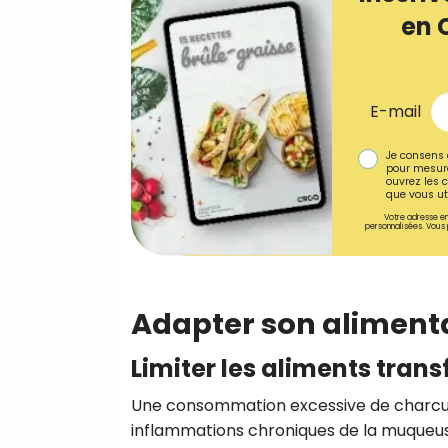
en 
E-mail
Je consens 
pour mesure
ouvrez les c
que vous uti
Votre adresse em
personnalisées. Vous 
Adapter son aliment
Limiter les aliments tran
Une consommation excessive de charcuter
inflammations chroniques de la muqueuse