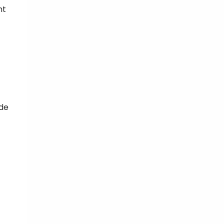
nt
 de