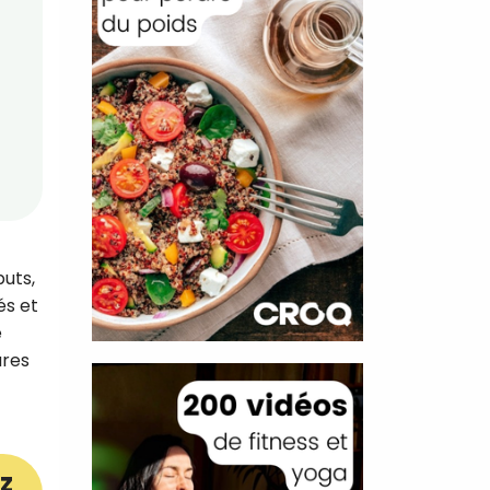
buts,
és et
e
ures
z