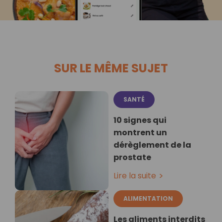
SUR LE MÊME SUJET
SANTÉ
10 signes qui
montrent un
dérèglement de la
prostate
Lire la suite
ALIMENTATION
Les aliments interdits