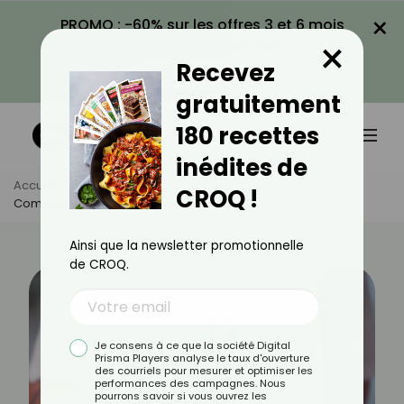
×
PROMO : -60% sur les offres 3 et 6 mois
×
avec le code CROQ60
Recevez
VOIR LA PROMO
gratuitement
180 recettes
inédites de
Accueil
Actus
Santé
CROQ !
Comment Réduire Les Risques Du Cancer De La Prostate ?
Ainsi que la newsletter promotionnelle
de CROQ.
Je consens à ce que la société Digital
Prisma Players analyse le taux d'ouverture
des courriels pour mesurer et optimiser les
performances des campagnes. Nous
pourrons savoir si vous ouvrez les