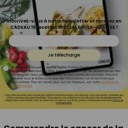
Inscrivez-vous à notre Newsletter et recevez en
CADEAU 15 recettes SPÉCIAL BRÛLE-GRAISSE !
Je télécharge
Je consens à ce que la société Digital Prisma Players analyse le taux
d'ouverture des courriels pour mesurer et optimiser les performances des
campagnes. Nous pourrons savoir si vous ouvrez les courriels, l'heure à
laquelle vous le faites ainsi que des informations sur le terminal que
vous utilisez. Pour en savoir plus sur ces traceurs, voir notre
politique de
confidentialité
.
Votre adresse email sera utilisée par Digital Prisma Playerspour vous envoyer votre newsletter contenant des
offres commerciales personnalisées. Vous pourrez vous désinscrire en utilisant le lien de désabonnement
intégré dans la newsletter. Pour en savoir plus et exercer vos droits, prenez connaissance de notre
Charte de
Confidentialité.