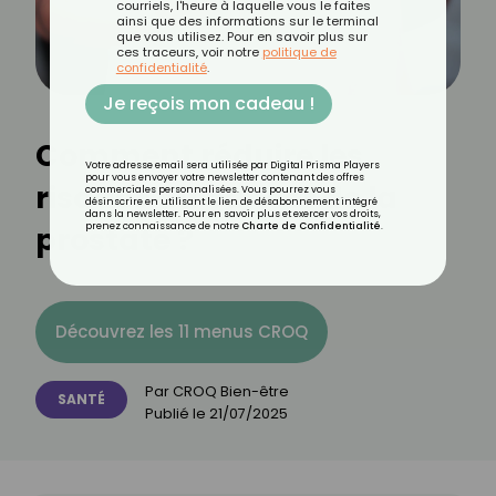
courriels, l'heure à laquelle vous le faites
ainsi que des informations sur le terminal
que vous utilisez. Pour en savoir plus sur
ces traceurs, voir notre
politique de
confidentialité
.
Je reçois mon cadeau !
Comment réduire les
Votre adresse email sera utilisée par Digital Prisma Players
pour vous envoyer votre newsletter contenant des offres
risques du cancer de la
commerciales personnalisées. Vous pourrez vous
désinscrire en utilisant le lien de désabonnement intégré
dans la newsletter. Pour en savoir plus et exercer vos droits,
prostate ?
prenez connaissance de notre
Charte de Confidentialité
.
Découvrez les 11 menus CROQ
Par
CROQ Bien-être
SANTÉ
Publié le
21/07/2025