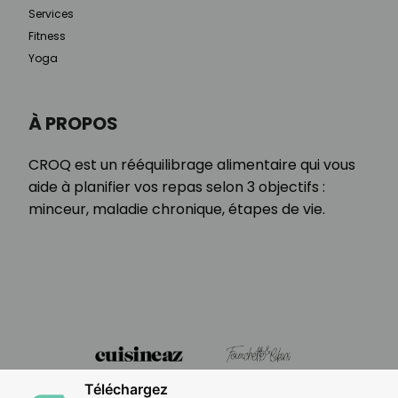
Services
Fitness
Yoga
À PROPOS
CROQ est un rééquilibrage alimentaire qui vous
aide à planifier vos repas selon 3 objectifs :
minceur, maladie chronique, étapes de vie.
Téléchargez