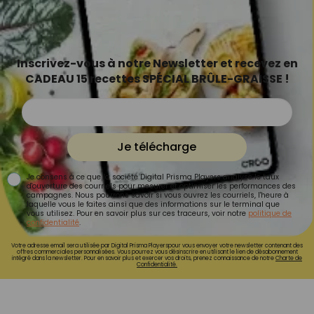
Inscrivez-vous à notre Newsletter et recevez en
CADEAU 15 recettes SPÉCIAL BRÛLE-GRAISSE !
Je télécharge
Je consens à ce que la société Digital Prisma Players analyse le taux
d'ouverture des courriels pour mesurer et optimiser les performances des
campagnes. Nous pourrons savoir si vous ouvrez les courriels, l'heure à
laquelle vous le faites ainsi que des informations sur le terminal que
vous utilisez. Pour en savoir plus sur ces traceurs, voir notre
politique de
confidentialité
.
Votre adresse email sera utilisée par Digital Prisma Playerspour vous envoyer votre newsletter contenant des
offres commerciales personnalisées. Vous pourrez vous désinscrire en utilisant le lien de désabonnement
intégré dans la newsletter. Pour en savoir plus et exercer vos droits, prenez connaissance de notre
Charte de
Confidentialité.