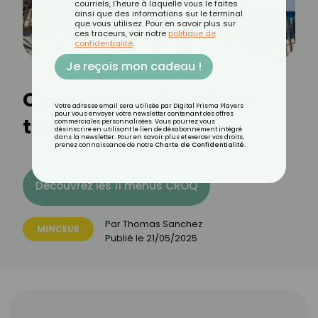
courriels, l'heure à laquelle vous le faites
ainsi que des informations sur le terminal
que vous utilisez. Pour en savoir plus sur
ces traceurs, voir notre
politique de
confidentialité
.
Je reçois mon cadeau !
Comment rester mince
Votre adresse email sera utilisée par Digital Prisma Players
pour vous envoyer votre newsletter contenant des offres
tout l’été ?
commerciales personnalisées. Vous pourrez vous
désinscrire en utilisant le lien de désabonnement intégré
dans la newsletter. Pour en savoir plus et exercer vos droits,
prenez connaissance de notre
Charte de Confidentialité
.
Découvrez les 11 menus CROQ
Par
Thomas Sanchez
MINCEUR
Publié le
21/05/2025