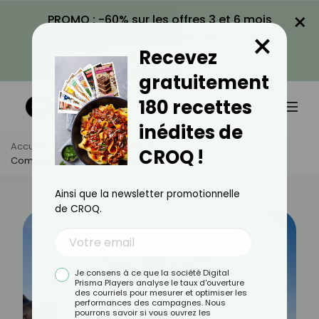
×
PROMO : -60% sur les offres 3 et 6 mois
×
avec le code CROQ60
Recevez
VOIR LA PROMO
gratuitement
180 recettes
inédites de
Accueil
Actus
Minceur
CROQ !
Comment Rester Mince Tout L’été ?
Ainsi que la newsletter promotionnelle
de CROQ.
Je consens à ce que la société Digital
Prisma Players analyse le taux d'ouverture
des courriels pour mesurer et optimiser les
performances des campagnes. Nous
pourrons savoir si vous ouvrez les