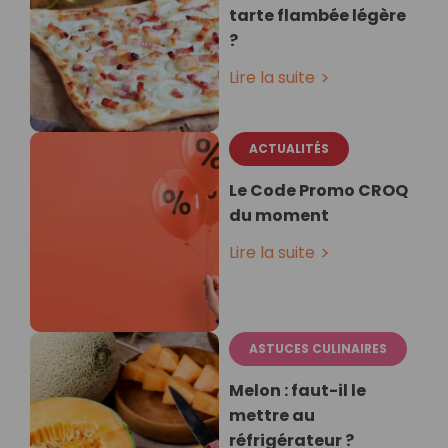
tarte flambée légère
?
Lire la suite
ACTUALITÉS
Le Code Promo CROQ
du moment
Lire la suite
ASTUCES CULINAIRES
Melon : faut-il le
mettre au
réfrigérateur ?