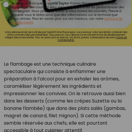
Je consens à ce que la société Digital Prisma Players analyse le taux
d'ouverture des courriels pour mesurer et optimiser les performances des
campagnes. Nous pourrons savoir si vous ouvrez les courriels, l'heure à
laquelle vous le faites ainsi que des informations sur le terminal que
vous utilisez. Pour en savoir plus sur ces traceurs, voir notre
politique de
confidentialité
.
Votre adresse email sera utilisée par Digital Prisma Playerspour vous envoyer votre newsletter contenant des
offres commerciales personnalisées. Vous pourrez vous désinscrire en utilisant le lien de désabonnement
intégré dans la newsletter. Pour en savoir plus et exercer vos droits, prenez connaissance de notre
Charte de
Confidentialité.
Le flambage est une technique culinaire
spectaculaire qui consiste à enflammer une
préparation à l’alcool pour en exhaler les arômes,
caraméliser légèrement les ingrédients et
impressionner les convives. On le retrouve aussi bien
dans les desserts (comme les crêpes Suzette ou la
banane flambée) que dans des plats salés (gambas,
magret de canard, filet mignon). Si cette méthode
semble réservée aux chefs, elle est pourtant
accessible à tout cuisinier attentif.