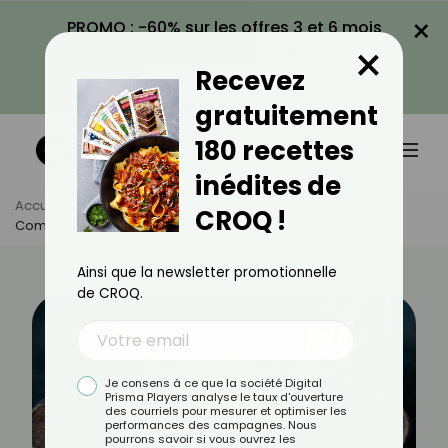
×
PROMO : -60% sur les offres 3 et 6 mois
×
avec le code CROQ60
Recevez
VOIR LA PROMO
gratuitement
180 recettes
inédites de
Accueil
Actus
Astuces Culinaires
CROQ !
Comment Réussir Un Flambage À Coup Sûr ?
Ainsi que la newsletter promotionnelle
de CROQ.
Je consens à ce que la société Digital
Prisma Players analyse le taux d'ouverture
des courriels pour mesurer et optimiser les
performances des campagnes. Nous
pourrons savoir si vous ouvrez les