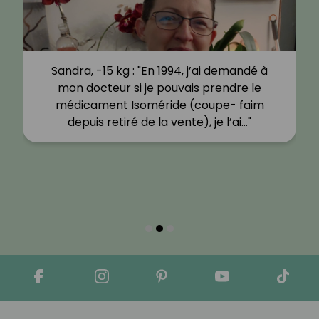
a, -15 kg : "En 1994, j’ai demandé à
Virginie D, -2
docteur si je pouvais prendre le
des week-e
cament Isoméride (coupe- faim
rarement sui
uis retiré de la vente), je l’ai…"
apéros avec 