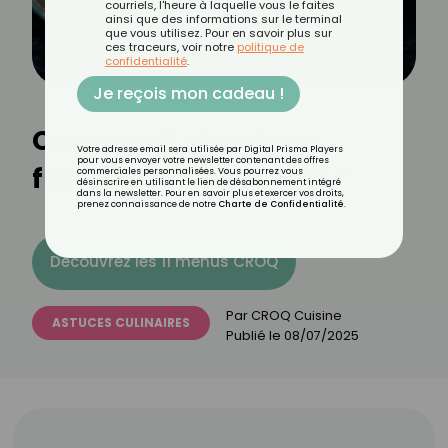
courriels, l'heure à laquelle vous le faites
ainsi que des informations sur le terminal
que vous utilisez. Pour en savoir plus sur
ces traceurs, voir notre
politique de
confidentialité
.
Je reçois mon cadeau !
Comment réussir un
Votre adresse email sera utilisée par Digital Prisma Players
pour vous envoyer votre newsletter contenant des offres
flambage à coup sûr ?
commerciales personnalisées. Vous pourrez vous
désinscrire en utilisant le lien de désabonnement intégré
dans la newsletter. Pour en savoir plus et exercer vos droits,
prenez connaissance de notre
Charte de Confidentialité
.
Découvrez les 11 menus CROQ
Par
CROQ Cuisine
ASTUCES CULINAIRES
Publié le
08/07/2025