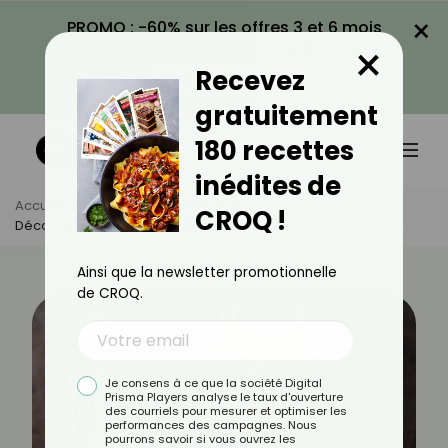
×
PROMO : -60% sur les offres 3 et 6 mois
×
avec le code CROQ60
Recevez
VOIR LA PROMO
gratuitement
180 recettes
inédites de
Accueil
Actus
Astuces Culinaires
CROQ !
Découvrez La Méthode 2-3-1 Pour Un Spritz Parfait Tout L'été
Ainsi que la newsletter promotionnelle
de CROQ.
Je consens à ce que la société Digital
Prisma Players analyse le taux d'ouverture
des courriels pour mesurer et optimiser les
performances des campagnes. Nous
pourrons savoir si vous ouvrez les