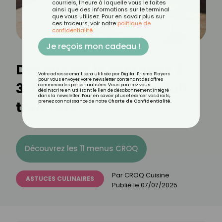
courriels, l'heure à laquelle vous le faites
ainsi que des informations sur le terminal
que vous utilisez. Pour en savoir plus sur
ces traceurs, voir notre
politique de
confidentialité
.
Je reçois mon cadeau !
Découvrez la méthode 2-
Votre adresse email sera utilisée par Digital Prisma Players
pour vous envoyer votre newsletter contenant des offres
3-1 pour un spritz parfait
commerciales personnalisées. Vous pourrez vous
désinscrire en utilisant le lien de désabonnement intégré
dans la newsletter. Pour en savoir plus et exercer vos droits,
tout l'été
prenez connaissance de notre
Charte de Confidentialité
.
Découvrez les 11 menus CROQ
Par
CROQ Cuisine
ASTUCES CULINAIRES
Publié le
07/07/2025