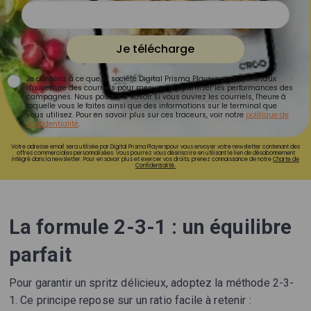
Je télécharge
Je consens à ce que la société Digital Prisma Players analyse le taux
d'ouverture des courriels pour mesurer et optimiser les performances des
campagnes. Nous pourrons savoir si vous ouvrez les courriels, l'heure à
laquelle vous le faites ainsi que des informations sur le terminal que
vous utilisez. Pour en savoir plus sur ces traceurs, voir notre
politique de
confidentialité
.
Votre adresse email sera utilisée par Digital Prisma Playerspour vous envoyer votre newsletter contenant des
offres commerciales personnalisées. Vous pourrez vous désinscrire en utilisant le lien de désabonnement
intégré dans la newsletter. Pour en savoir plus et exercer vos droits, prenez connaissance de notre
Charte de
Confidentialité.
La formule 2-3-1 : un équilibre
parfait
Pour garantir un spritz délicieux, adoptez la méthode 2-3-
1. Ce principe repose sur un ratio facile à retenir :