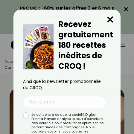
×
PROMO : -60% sur les offres 3 et 6 mois
×
avec le code CROQ60
Recevez
VOIR LA PROMO
gratuitement
180 recettes
inédites de
Accueil
Actus
Santé
CROQ !
Comment Savoir Si On Fait Du Psoriasis ?
Ainsi que la newsletter promotionnelle
de CROQ.
Je consens à ce que la société Digital
Prisma Players analyse le taux d'ouverture
des courriels pour mesurer et optimiser les
performances des campagnes. Nous
pourrons savoir si vous ouvrez les