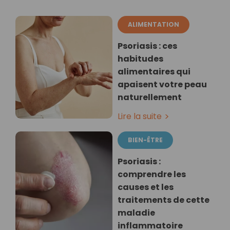
ALIMENTATION
Psoriasis : ces
habitudes
alimentaires qui
apaisent votre peau
naturellement
Lire la suite
BIEN-ÊTRE
Psoriasis :
comprendre les
causes et les
traitements de cette
maladie
inflammatoire