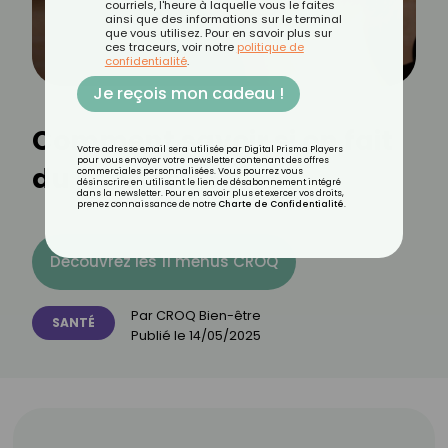
courriels, l'heure à laquelle vous le faites
ainsi que des informations sur le terminal
que vous utilisez. Pour en savoir plus sur
ces traceurs, voir notre
politique de
confidentialité
.
Je reçois mon cadeau !
Comment savoir si on fait
Votre adresse email sera utilisée par Digital Prisma Players
pour vous envoyer votre newsletter contenant des offres
du psoriasis ?
commerciales personnalisées. Vous pourrez vous
désinscrire en utilisant le lien de désabonnement intégré
dans la newsletter. Pour en savoir plus et exercer vos droits,
prenez connaissance de notre
Charte de Confidentialité
.
Découvrez les 11 menus CROQ
Par
CROQ Bien-être
SANTÉ
Publié le
14/05/2025