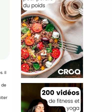
. Il
e de
iter