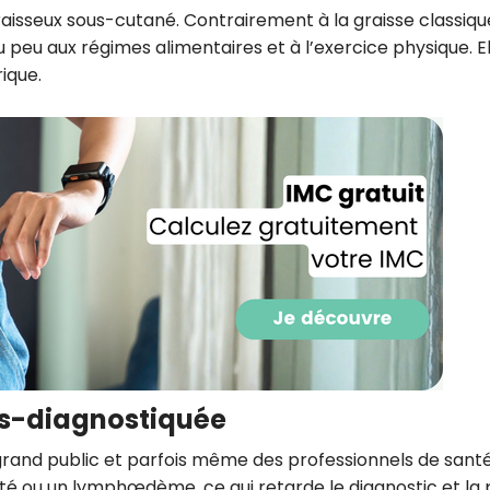
CROQ.
raisseux sous-cutané. Contrairement à la graisse classiqu
 peu aux régimes alimentaires et à l’exercice physique. El
ique.
Je consens à ce que la société Digi
Prisma Players analyse le taux d'ou
des courriels pour mesurer et optim
performances des campagnes. No
pourrons savoir si vous ouvrez les co
l'heure à laquelle vous le faites ains
des informations sur le terminal qu
utilisez. Pour en savoir plus sur ces 
voir notre
politique de confidentialit
Je reçois mon cadeau !
Votre adresse email sera utilisée par Digital Prisma Playe
envoyer votre newsletter contenant des offres commercial
personnalisées. Vous pourrez vous désinscrire en utilisan
us-diagnostiquée
désabonnement intégré dans la newsletter. Pour en savoi
exercer vos droits, prenez connaissance de notre
Charte 
Confidentialité
.
and public et parfois même des professionnels de santé.
é ou un lymphœdème, ce qui retarde le diagnostic et la 