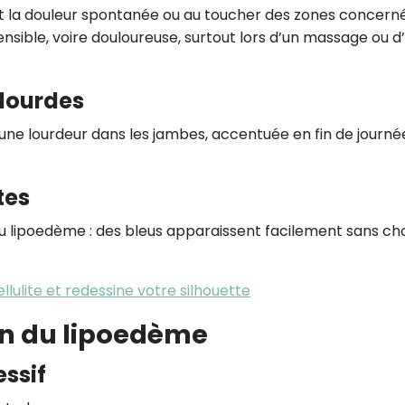
st la douleur spontanée ou au toucher des zones concern
nsible, voire douloureuse, surtout lors d’un massage ou d
 lourdes
ne lourdeur dans les jambes, accentuée en fin de journé
tes
e du lipoedème : des bleus apparaissent facilement sans ch
cellulite et redessine votre silhouette
on du lipoedème
ssif