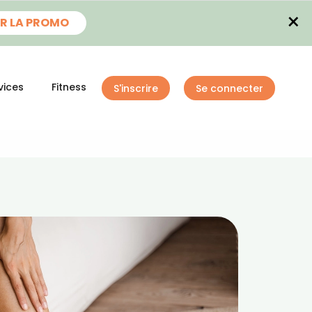
×
R LA PROMO
vices
Fitness
S'inscrire
Se connecter