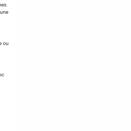
ées.
’une
e ou
oc