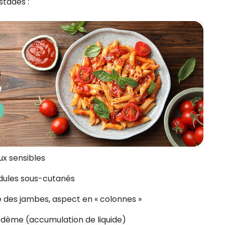
tades :
eux sensibles
odules sous-cutanés
e des jambes, aspect en « colonnes »
œdème (accumulation de liquide)