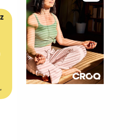
z
×
er
t 180
 CROQ
nnelle de