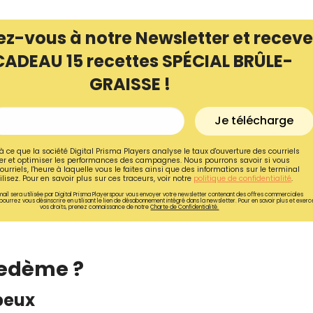
ez-vous à notre Newsletter et receve
CADEAU 15 recettes SPÉCIAL BRÛLE-
GRAISSE !
Je télécharge
à ce que la société Digital Prisma Players analyse le taux d'ouverture des courriels
r et optimiser les performances des campagnes. Nous pourrons savoir si vous
ourriels, l'heure à laquelle vous le faites ainsi que des informations sur le terminal
lisez. Pour en savoir plus sur ces traceurs, voir notre
politique de confidentialité
.
ail sera utilisée par Digital Prisma Playerspour vous envoyer votre newsletter contenant des offres commerciales
pourrez vous désinscrire en utilisant le lien de désabonnement intégré dans la newsletter. Pour en savoir plus et exerc
vos droits, prenez connaissance de notre
Charte de Confidentialité.
Recevez gratuitemen
recettes inédites de
oedème ?
!
peux
Ainsi que la newsletter promotio