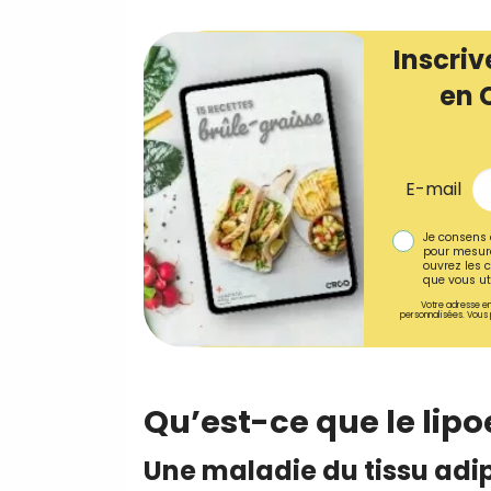
Inscriv
en 
E-mail
Je consens 
pour mesure
ouvrez les c
que vous uti
Votre adresse em
personnalisées. Vous 
Qu’est-ce que le lip
Une maladie du tissu adi