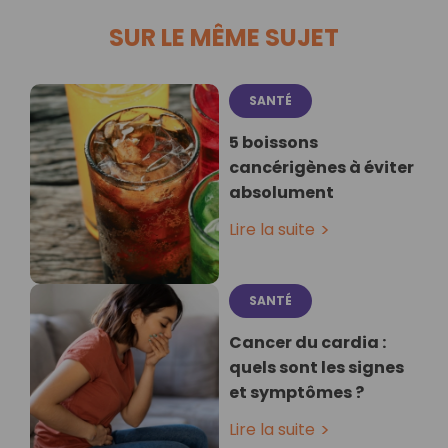
SUR LE MÊME SUJET
SANTÉ
5 boissons
cancérigènes à éviter
absolument
Lire la suite
SANTÉ
Cancer du cardia :
quels sont les signes
et symptômes ?
Lire la suite