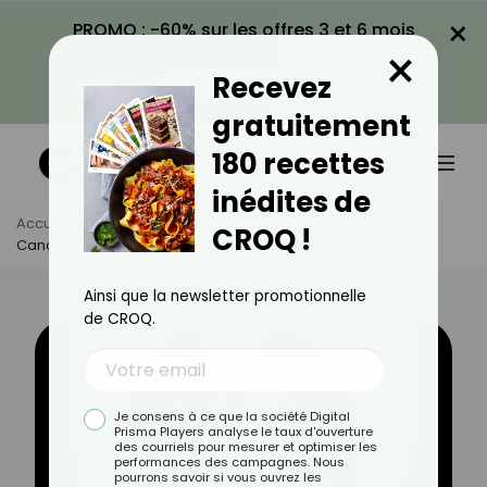
×
PROMO : -60% sur les offres 3 et 6 mois
×
avec le code CROQ60
Recevez
VOIR LA PROMO
gratuitement
180 recettes
inédites de
Accueil
Actus
Santé
CROQ !
Cancer De La Plèvre : Quels Sont Les Premiers Signes ?
Ainsi que la newsletter promotionnelle
de CROQ.
Je consens à ce que la société Digital
Prisma Players analyse le taux d'ouverture
des courriels pour mesurer et optimiser les
performances des campagnes. Nous
pourrons savoir si vous ouvrez les