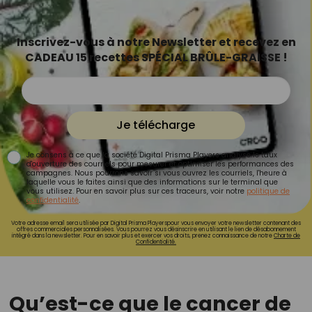
Inscrivez-vous à notre Newsletter et recevez en
CADEAU 15 recettes SPÉCIAL BRÛLE-GRAISSE !
Je télécharge
Je consens à ce que la société Digital Prisma Players analyse le taux
d'ouverture des courriels pour mesurer et optimiser les performances des
campagnes. Nous pourrons savoir si vous ouvrez les courriels, l'heure à
laquelle vous le faites ainsi que des informations sur le terminal que
vous utilisez. Pour en savoir plus sur ces traceurs, voir notre
politique de
confidentialité
.
Votre adresse email sera utilisée par Digital Prisma Playerspour vous envoyer votre newsletter contenant des
offres commerciales personnalisées. Vous pourrez vous désinscrire en utilisant le lien de désabonnement
intégré dans la newsletter. Pour en savoir plus et exercer vos droits, prenez connaissance de notre
Charte de
Confidentialité.
Qu’est-ce que le cancer de