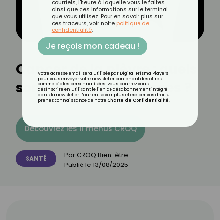
courriels, l'heure à laquelle vous le faites
ainsi que des informations sur le terminal
que vous utilisez. Pour en savoir plus sur
ces traceurs, voir notre
politique de
confidentialité
.
Je reçois mon cadeau !
Cancer de la plèvre : quels
Votre adresse email sera utilisée par Digital Prisma Players
pour vous envoyer votre newsletter contenant des offres
sont les premiers signes ?
commerciales personnalisées. Vous pourrez vous
désinscrire en utilisant le lien de désabonnement intégré
dans la newsletter. Pour en savoir plus et exercer vos droits,
prenez connaissance de notre
Charte de Confidentialité
.
Découvrez les 11 menus CROQ
Par
CROQ Bien-être
SANTÉ
Publié le
13/08/2025