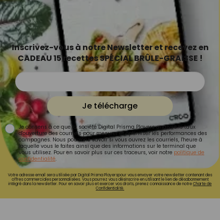
Inscrivez-vous à notre Newsletter et recevez en
CADEAU 15 recettes SPÉCIAL BRÛLE-GRAISSE !
Je télécharge
Je consens à ce que la société Digital Prisma Players analyse le taux
d'ouverture des courriels pour mesurer et optimiser les performances des
campagnes. Nous pourrons savoir si vous ouvrez les courriels, l'heure à
laquelle vous le faites ainsi que des informations sur le terminal que
vous utilisez. Pour en savoir plus sur ces traceurs, voir notre
politique de
confidentialité
.
Votre adresse email sera utilisée par Digital Prisma Playerspour vous envoyer votre newsletter contenant des
offres commerciales personnalisées. Vous pourrez vous désinscrire en utilisant le lien de désabonnement
intégré dans la newsletter. Pour en savoir plus et exercer vos droits, prenez connaissance de notre
Charte de
Confidentialité.