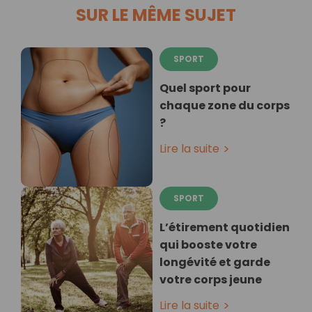
SUR LE MÊME SUJET
SPORT
Quel sport pour
chaque zone du corps
?
Lire la suite
SPORT
L’étirement quotidien
qui booste votre
longévité et garde
votre corps jeune
Lire la suite