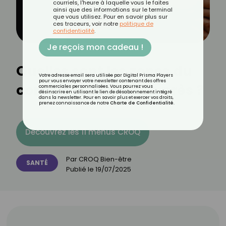
courriels, l'heure à laquelle vous le faites
ainsi que des informations sur le terminal
que vous utilisez. Pour en savoir plus sur
ces traceurs, voir notre
politique de
confidentialité
.
Je reçois mon cadeau !
Quelles sont les zones du
Votre adresse email sera utilisée par Digital Prisma Players
pour vous envoyer votre newsletter contenant des offres
corps à surveiller de près ?
commerciales personnalisées. Vous pourrez vous
désinscrire en utilisant le lien de désabonnement intégré
dans la newsletter. Pour en savoir plus et exercer vos droits,
prenez connaissance de notre
Charte de Confidentialité
.
Découvrez les 11 menus CROQ
Par
CROQ Bien-être
SANTÉ
Publié le
19/07/2025