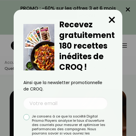
×
PROMO : -60% sur les offres 3 et 6 mois
×
avec le code CROQ60
Recevez
VOIR LA PROMO
gratuitement
180 recettes
inédites de
Accueil
Actus
Santé
CROQ !
Quelles Sont Les Zones Du Corps À Surveiller De Près ?
Ainsi que la newsletter promotionnelle
de CROQ.
Je consens à ce que la société Digital
Prisma Players analyse le taux d'ouverture
des courriels pour mesurer et optimiser les
performances des campagnes. Nous
pourrons savoir si vous ouvrez les