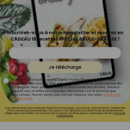
Inscrivez-vous à notre Newsletter et recevez en
CADEAU 15 recettes SPÉCIAL BRÛLE-GRAISSE !
Je télécharge
Je consens à ce que la société Digital Prisma Players analyse le taux
d'ouverture des courriels pour mesurer et optimiser les performances des
campagnes. Nous pourrons savoir si vous ouvrez les courriels, l'heure à
laquelle vous le faites ainsi que des informations sur le terminal que
vous utilisez. Pour en savoir plus sur ces traceurs, voir notre
politique de
confidentialité
.
Votre adresse email sera utilisée par Digital Prisma Playerspour vous envoyer votre newsletter contenant des
offres commerciales personnalisées. Vous pourrez vous désinscrire en utilisant le lien de désabonnement
intégré dans la newsletter. Pour en savoir plus et exercer vos droits, prenez connaissance de notre
Charte de
Confidentialité.