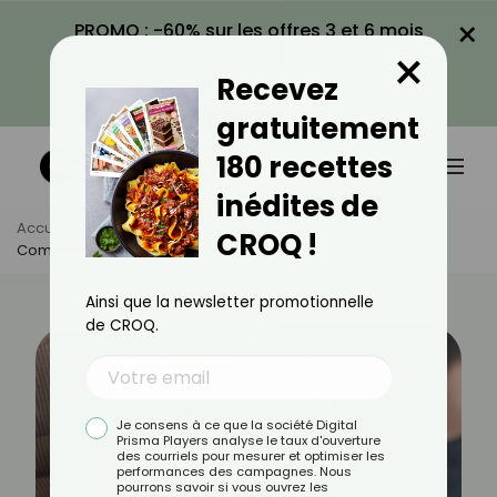
×
PROMO : -60% sur les offres 3 et 6 mois
×
avec le code CROQ60
Recevez
VOIR LA PROMO
gratuitement
180 recettes
inédites de
Accueil
Actus
Psychologie
CROQ !
Comment Sortir De L'emprise D'un Pervers Narcissique ?
Ainsi que la newsletter promotionnelle
de CROQ.
Je consens à ce que la société Digital
Prisma Players analyse le taux d'ouverture
des courriels pour mesurer et optimiser les
performances des campagnes. Nous
pourrons savoir si vous ouvrez les