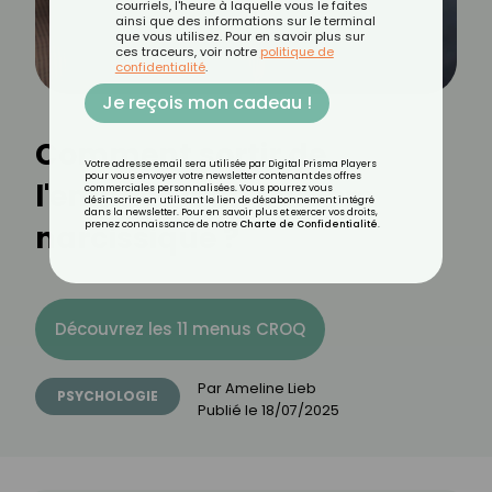
courriels, l'heure à laquelle vous le faites
ainsi que des informations sur le terminal
que vous utilisez. Pour en savoir plus sur
ces traceurs, voir notre
politique de
confidentialité
.
Je reçois mon cadeau !
Comment sortir de
Votre adresse email sera utilisée par Digital Prisma Players
pour vous envoyer votre newsletter contenant des offres
l'emprise d'un pervers
commerciales personnalisées. Vous pourrez vous
désinscrire en utilisant le lien de désabonnement intégré
dans la newsletter. Pour en savoir plus et exercer vos droits,
narcissique ?
prenez connaissance de notre
Charte de Confidentialité
.
Découvrez les 11 menus CROQ
Par
Ameline Lieb
PSYCHOLOGIE
Publié le
18/07/2025