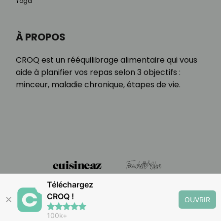
Yoga
À PROPOS
CROQ est un rééquilibrage alimentaire qui vous
aide à planifier vos repas selon 3 objectifs :
minceur, maladie chronique, étapes de vie.
Téléchargez
CROQ !
✕
OUVRIR
100k+