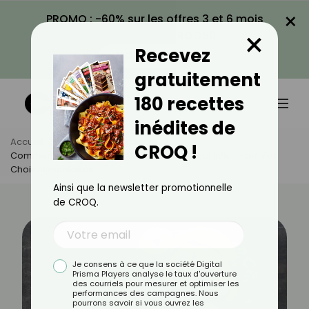
×
PROMO : -60% sur les offres 3 et 6 mois
×
avec le code CROQ60
Recevez
VOIR LA PROMO
gratuitement
180 recettes
inédites de
Accueil
Actus
Psychologie
CROQ !
Comment La Psychologie De La Couleur Peut Influencer Vos
Choix Alimentaires
Ainsi que la newsletter promotionnelle
de CROQ.
Je consens à ce que la société Digital
Prisma Players analyse le taux d'ouverture
des courriels pour mesurer et optimiser les
performances des campagnes. Nous
pourrons savoir si vous ouvrez les