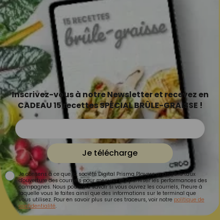
Inscrivez-vous à notre Newsletter et recevez en
CADEAU 15 recettes SPÉCIAL BRÛLE-GRAISSE !
Je télécharge
Je consens à ce que la société Digital Prisma Players analyse le taux
d'ouverture des courriels pour mesurer et optimiser les performances des
campagnes. Nous pourrons savoir si vous ouvrez les courriels, l'heure à
laquelle vous le faites ainsi que des informations sur le terminal que
vous utilisez. Pour en savoir plus sur ces traceurs, voir notre
politique de
confidentialité
.