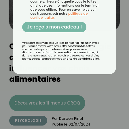
courriels, l'heure à laquelle vous le faites
ainsi que des informations sur le terminal
que vous utilisez. Pour en savoir plus sur
ces traceurs, voir notre
politique de
confidentialité
.
Je reçois mon cadeau !
Comment la psychologie
Votre adresse email sera utilisée par Digital Prisma Players
pour vous envoyer votre newsletter contenant des offres
commerciales personnalisées. Vous pourrez vous
désinscrire en utilisant le lien de désabonnement intégré
de la couleur peut
dans la newsletter. Pour en savoir plus et exercer vos droits,
prenez connaissance de notre
Charte de Confidentialité
.
influencer vos choix
alimentaires
Découvrez les 11 menus CROQ
Par
Doreen Pinel
PSYCHOLOGIE
Publié le
02/07/2024