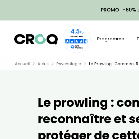
PROMO : -60% s
Programme
T
Accueil
Actus
Psychologie
Le Prowling : Comment R
Le prowling : c
reconnaître et s
protéger de cett