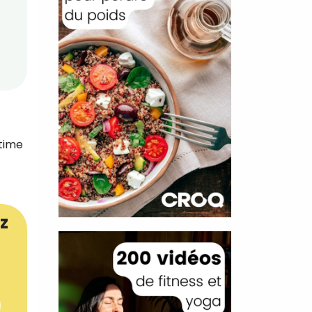
stime
z