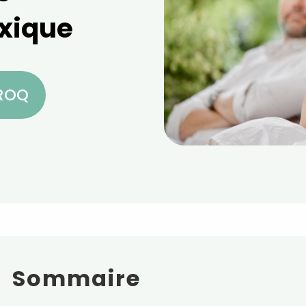
xique
CROQ
Sommaire