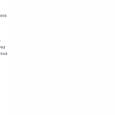
 vos
é
vez
 vous