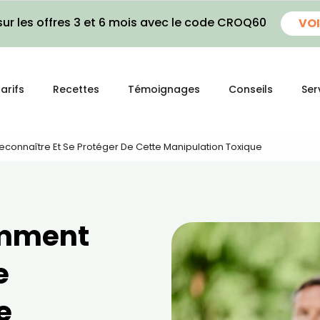
ur les offres 3 et 6 mois avec le code CROQ60
VOI
arifs
Recettes
Témoignages
Conseils
Ser
econnaître Et Se Protéger De Cette Manipulation Toxique
omment
e
e