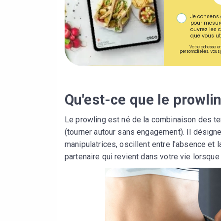
Je consens 
pour mesure
ouvrez les c
que vous uti
Votre adresse em
personnalisées. Vous 
Qu'est-ce que le prowli
Le prowling est né de la combinaison des ter
(tourner autour sans engagement). Il désign
manipulatrices, oscillent entre l'absence et 
partenaire qui revient dans votre vie lorsqu