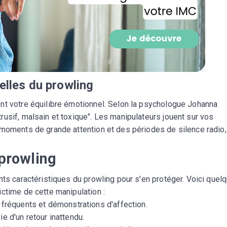
CROQ.
Je consens à ce que la société Digi
Prisma Players analyse le taux d'ou
des courriels pour mesurer et optim
lles du prowling
performances des campagnes. No
pourrons savoir si vous ouvrez les co
l'heure à laquelle vous le faites ains
nt votre équilibre émotionnel. Selon la psychologue Johanna
des informations sur le terminal qu
usif, malsain et toxique". Les manipulateurs jouent sur vos
utilisez. Pour en savoir plus sur ces 
voir notre
politique de confidentialit
 moments de grande attention et des périodes de silence radio,
Je reçois mon cadeau !
 prowling
nts caractéristiques du prowling pour s'en protéger. Voici quel
Votre adresse email sera utilisée par Digital Prisma Playe
envoyer votre newsletter contenant des offres commercial
personnalisées. Vous pourrez vous désinscrire en utilisan
ctime de cette manipulation :
désabonnement intégré dans la newsletter. Pour en savoi
exercer vos droits, prenez connaissance de notre
Charte 
fréquents et démonstrations d'affection.
Confidentialité
.
vie d'un retour inattendu.