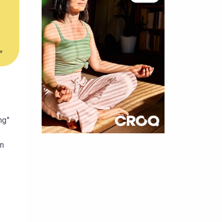
er
ng"
×
en
t 180
 CROQ
nnelle de