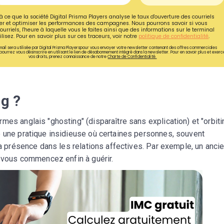
à ce que la société Digital Prisma Players analyse le taux d'ouverture des courriels
r et optimiser les performances des campagnes. Nous pourrons savoir si vous
ourriels, l'heure à laquelle vous le faites ainsi que des informations sur le terminal
lisez. Pour en savoir plus sur ces traceurs, voir notre
politique de confidentialité
.
ail sera utilisée par Digital Prisma Playerspour vous envoyer votre newsletter contenant des offres commerciales
pourrez vous désinscrire en utilisant le lien de désabonnement intégré dans la newsletter. Pour en savoir plus et exerc
vos droits, prenez connaissance de notre
Charte de Confidentialité.
ng ?
mes anglais "ghosting" (disparaître sans explication) et "orbiti
e une pratique insidieuse où certaines personnes, souvent
la présence dans les relations affectives. Par exemple, un anci
e vous commencez enfin à guérir.
Recevez gratuitemen
recettes inédites de
!
Ainsi que la newsletter promotio