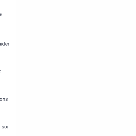
e
aider
z
ions
 soi