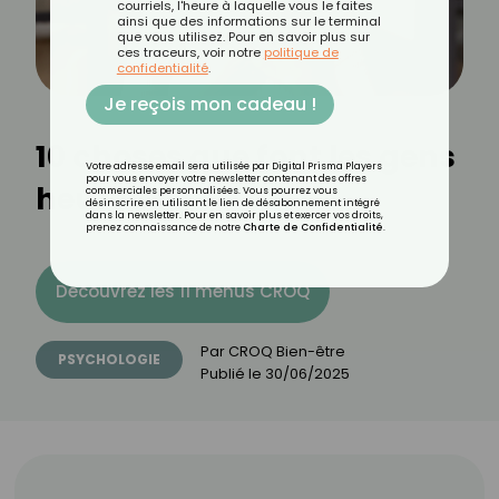
courriels, l'heure à laquelle vous le faites
ainsi que des informations sur le terminal
que vous utilisez. Pour en savoir plus sur
ces traceurs, voir notre
politique de
confidentialité
.
Je reçois mon cadeau !
10 choses que font les gens
Votre adresse email sera utilisée par Digital Prisma Players
pour vous envoyer votre newsletter contenant des offres
heureux
commerciales personnalisées. Vous pourrez vous
désinscrire en utilisant le lien de désabonnement intégré
dans la newsletter. Pour en savoir plus et exercer vos droits,
prenez connaissance de notre
Charte de Confidentialité
.
Découvrez les 11 menus CROQ
Par
CROQ Bien-être
PSYCHOLOGIE
Publié le
30/06/2025