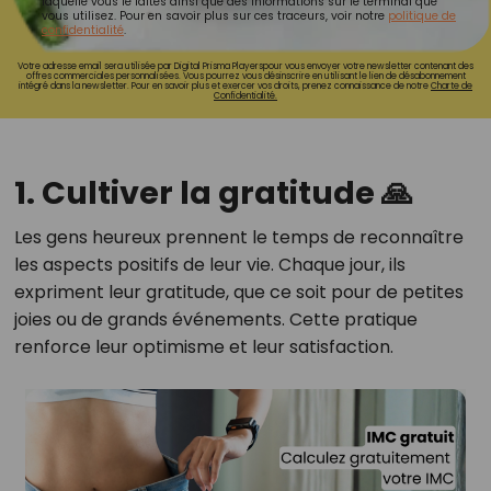
laquelle vous le faites ainsi que des informations sur le terminal que
vous utilisez. Pour en savoir plus sur ces traceurs, voir notre
politique de
confidentialité
.
Votre adresse email sera utilisée par Digital Prisma Playerspour vous envoyer votre newsletter contenant des
offres commerciales personnalisées. Vous pourrez vous désinscrire en utilisant le lien de désabonnement
intégré dans la newsletter. Pour en savoir plus et exercer vos droits, prenez connaissance de notre
Charte de
Confidentialité.
1. Cultiver la gratitude 🙏
Les gens heureux prennent le temps de reconnaître
les aspects positifs de leur vie.
Chaque jour, ils
expriment leur gratitude, que ce soit pour de petites
joies ou de grands événements.
Cette pratique
renforce leur optimisme et leur satisfaction.