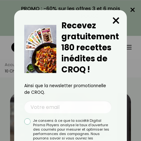
×
PROMO : -60% sur les offres 3 et 6 mois
×
avec le code CROQ60
Recevez
VOIR LA PROMO
gratuitement
180 recettes
inédites de
Accueil
Actus
Psychologie
CROQ !
10 Choses Que Font Les Gens Heureux
Ainsi que la newsletter promotionnelle
de CROQ.
Je consens à ce que la société Digital
Prisma Players analyse le taux d'ouverture
des courriels pour mesurer et optimiser les
performances des campagnes. Nous
pourrons savoir si vous ouvrez les