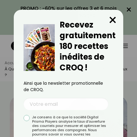
×
PROMO : -60% sur les offres 3 et 6 mois
×
avec le code CROQ60
Recevez
VOIR LA PROMO
gratuitement
180 recettes
inédites de
Accueil
Actus
Bien-Être
CROQ !
À Quel Moment De La Journée Sommes-Nous Le Plus Heureux
?
Ainsi que la newsletter promotionnelle
de CROQ.
Je consens à ce que la société Digital
Prisma Players analyse le taux d'ouverture
des courriels pour mesurer et optimiser les
performances des campagnes. Nous
pourrons savoir si vous ouvrez les