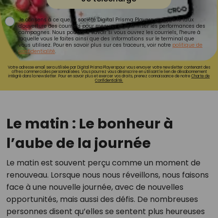
Je consens à ce que la société Digital Prisma Players analyse le taux
d'ouverture des courriels pour mesurer et optimiser les performances des
campagnes. Nous pourrons savoir si vous ouvrez les courriels, l'heure à
laquelle vous le faites ainsi que des informations sur le terminal que
vous utilisez. Pour en savoir plus sur ces traceurs, voir notre
politique de
confidentialité
.
Votre adresse email sera utilisée par Digital Prisma Playerspour vous envoyer votre newsletter contenant des
offres commerciales personnalisées. Vous pourrez vous désinscrire en utilisant le lien de désabonnement
intégré dans la newsletter. Pour en savoir plus et exercer vos droits, prenez connaissance de notre
Charte de
Confidentialité.
Le matin : Le bonheur à
l’aube de la journée
Le matin est souvent perçu comme un moment de
renouveau. Lorsque nous nous réveillons, nous faisons
face à une nouvelle journée, avec de nouvelles
opportunités, mais aussi des défis. De nombreuses
personnes disent qu’elles se sentent plus heureuses