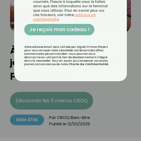
courriels, l'heure à laquelle vous le faites
ainsi que des informations sur le terminal
que vous utilisez. Pour en savoir plus sur
ces traceurs, voir notre
politique de
confidentialité
.
Je reçois mon cadeau !
À quel moment de la
Votre adresse email sera utilisée par Digital Prisma Players
pour vous envoyer votre newsletter contenant des offres
commerciales personnalisées. Vous pourrez vous
désinscrire en utilisant le lien de désabonnement intégré
journée sommes-nous le
dans la newsletter. Pour en savoir plus et exercer vos droits,
prenez connaissance de notre
Charte de Confidentialité
.
plus heureux ?
Découvrez les 11 menus CROQ
Par
CROQ Bien-être
BIEN-ÊTRE
Publié le
12/02/2025