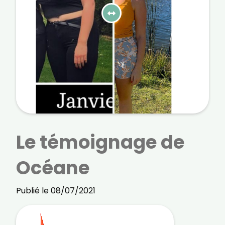
courriels, l'heure à laquelle vous le faites
ainsi que des informations sur le terminal
que vous utilisez. Pour en savoir plus sur
ces traceurs, voir notre
politique de
confidentialité
.
Je reçois mon cadeau !
Votre adresse email sera utilisée par Digital Prisma Players
pour vous envoyer votre newsletter contenant des offres
commerciales personnalisées. Vous pourrez vous
désinscrire en utilisant le lien de désabonnement intégré
dans la newsletter. Pour en savoir plus et exercer vos droits,
prenez connaissance de notre
Charte de Confidentialité
.
Le témoignage de
Océane
Publié le 08/07/2021