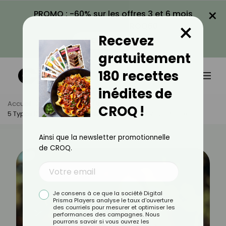
×
PROMO : -60% sur les offres 3 et 6 mois
×
avec le code CROQ60
Recevez
VOIR LA PROMO
gratuitement
180 recettes
inédites de
Accueil
Actus
Bien-Être
CROQ !
5 Types D’amis Toxiques Dont Vous Pouvez Vous Passer
Ainsi que la newsletter promotionnelle
de CROQ.
Je consens à ce que la société Digital
Prisma Players analyse le taux d'ouverture
des courriels pour mesurer et optimiser les
performances des campagnes. Nous
pourrons savoir si vous ouvrez les