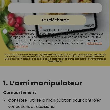
Je télécharge
Je consens à ce que la société Digital Prisma Players analyse le taux
d'ouverture des courriels pour mesurer et optimiser les performances des
campagnes. Nous pourrons savoir si vous ouvrez les courriels, l'heure à
laquelle vous le faites ainsi que des informations sur le terminal que
vous utilisez. Pour en savoir plus sur ces traceurs, voir notre
politique de
confidentialité
.
Votre adresse email sera utilisée par Digital Prisma Playerspour vous envoyer votre newsletter contenant des
offres commerciales personnalisées. Vous pourrez vous désinscrire en utilisant le lien de désabonnement
intégré dans la newsletter. Pour en savoir plus et exercer vos droits, prenez connaissance de notre
Charte de
Confidentialité.
1. L’ami manipulateur
Comportement
Contrôle
: Utilise la manipulation pour contrôler
vos actions et décisions.