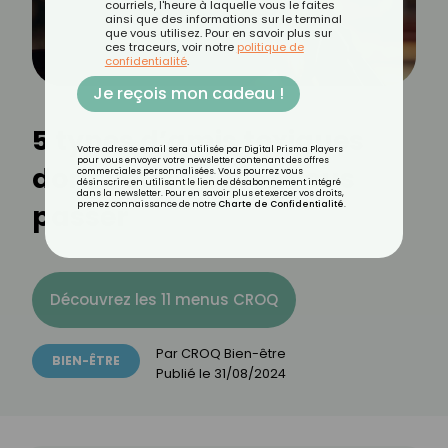
courriels, l'heure à laquelle vous le faites
ainsi que des informations sur le terminal
que vous utilisez. Pour en savoir plus sur
ces traceurs, voir notre
politique de
confidentialité
.
Je reçois mon cadeau !
5 types d’amis toxiques
Votre adresse email sera utilisée par Digital Prisma Players
pour vous envoyer votre newsletter contenant des offres
dont vous pouvez vous
commerciales personnalisées. Vous pourrez vous
désinscrire en utilisant le lien de désabonnement intégré
dans la newsletter. Pour en savoir plus et exercer vos droits,
passer
prenez connaissance de notre
Charte de Confidentialité
.
Découvrez les 11 menus CROQ
Par
CROQ Bien-être
BIEN-ÊTRE
Publié le
31/08/2024