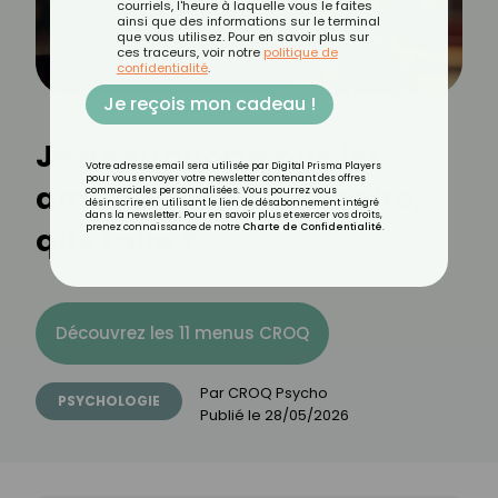
courriels, l'heure à laquelle vous le faites
ainsi que des informations sur le terminal
que vous utilisez. Pour en savoir plus sur
ces traceurs, voir notre
politique de
confidentialité
.
Je reçois mon cadeau !
Je ne supporte pas les
Votre adresse email sera utilisée par Digital Prisma Players
pour vous envoyer votre newsletter contenant des offres
amis de mon partenaire,
commerciales personnalisées. Vous pourrez vous
désinscrire en utilisant le lien de désabonnement intégré
dans la newsletter. Pour en savoir plus et exercer vos droits,
que faire ?
prenez connaissance de notre
Charte de Confidentialité
.
Découvrez les 11 menus CROQ
Par
CROQ Psycho
PSYCHOLOGIE
Publié le
28/05/2026