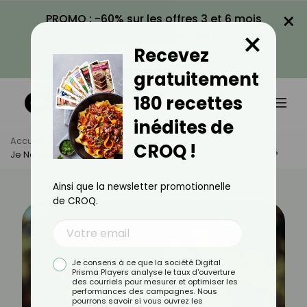
×
PROMO : -60% sur les offres 3 et 6 mois
×
avec le code CROQ60
Recevez
VOIR LA PROMO
gratuitement
180 recettes
inédites de
Accueil
Actus
Psychologie
CROQ !
Je Ne Supporte Pas Les Amis De Mon Partenaire, Que Faire ?
Ainsi que la newsletter promotionnelle
de CROQ.
Je consens à ce que la société Digital
Prisma Players analyse le taux d'ouverture
des courriels pour mesurer et optimiser les
performances des campagnes. Nous
pourrons savoir si vous ouvrez les