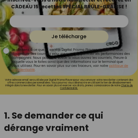
CADEAU 15 recettes SPÉCIAL BRÛLE-GRAISSE !
Je télécharge
Je consens à ce que la société Digital Prisma Players analyse le taux
d'ouverture des courriels pour mesurer et optimiser les performances des
campagnes. Nous pourrons savoir si vous ouvrez les courriels, l'heure à
laquelle vous le faites ainsi que des informations sur le terminal que
vous utilisez. Pour en savoir plus sur ces traceurs, voir notre
politique de
confidentialité
.
Votre adresse email sera utilisée par Digital Prisma Playerspour vous envoyer votre newsletter contenant des
offres commerciales personnalisées. Vous pourrez vous désinscrire en utilisant le lien de désabonnement
intégré dans la newsletter. Pour en savoir plus et exercer vos droits, prenez connaissance de notre
Charte de
Confidentialité.
1. Se demander ce qui
dérange vraiment