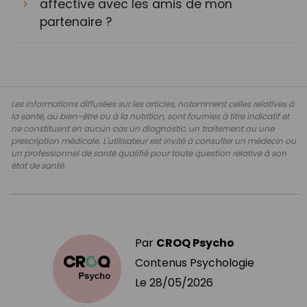
affective avec les amis de mon
partenaire ?
Les informations diffusées sur les articles, notamment celles relatives à
la santé, au bien-être ou à la nutrition, sont fournies à titre indicatif et
ne constituent en aucun cas un diagnostic, un traitement ou une
prescription médicale. L'utilisateur est invité à consulter un médecin ou
un professionnel de santé qualifié pour toute question relative à son
état de santé.
Par
CROQ Psycho
Contenus Psychologie
Le
28/05/2026