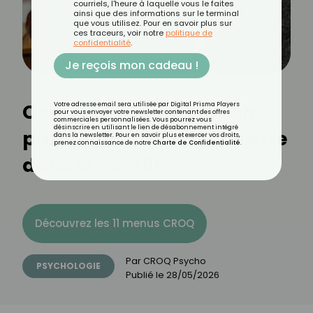
courriels, l'heure à laquelle vous le faites
ainsi que des informations sur le terminal
que vous utilisez. Pour en savoir plus sur
ces traceurs, voir notre
politique de
confidentialité
.
Je reçois mon cadeau !
Comment supporter un
Votre adresse email sera utilisée par Digital Prisma Players
pour vous envoyer votre newsletter contenant des offres
commerciales personnalisées. Vous pourrez vous
désinscrire en utilisant le lien de désabonnement intégré
partenaire râleur sans être
dans la newsletter. Pour en savoir plus et exercer vos droits,
prenez connaissance de notre
Charte de Confidentialité
.
dans le conflit ?
Découvrez les 11 menus CROQ
Par
CROQ Psycho
PSYCHOLOGIE
Publié le
28/05/2026