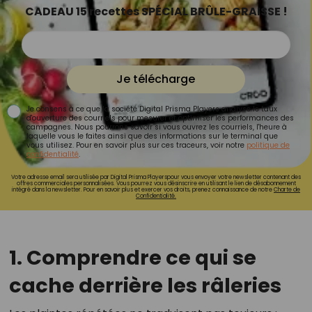
CADEAU 15 recettes SPÉCIAL BRÛLE-GRAISSE !
Je télécharge
Je consens à ce que la société Digital Prisma Players analyse le taux
d'ouverture des courriels pour mesurer et optimiser les performances des
campagnes. Nous pourrons savoir si vous ouvrez les courriels, l'heure à
laquelle vous le faites ainsi que des informations sur le terminal que
vous utilisez. Pour en savoir plus sur ces traceurs, voir notre
politique de
confidentialité
.
Votre adresse email sera utilisée par Digital Prisma Playerspour vous envoyer votre newsletter contenant des
offres commerciales personnalisées. Vous pourrez vous désinscrire en utilisant le lien de désabonnement
intégré dans la newsletter. Pour en savoir plus et exercer vos droits, prenez connaissance de notre
Charte de
Confidentialité.
1. Comprendre ce qui se
cache derrière les râleries