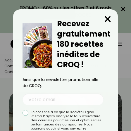
×
PROMO : -60% sur les offres 3 et 6 mois
×
avec le code CROQ60
Recevez
VOIR LA PROMO
gratuitement
180 recettes
inédites de
Accueil
Actus
Psychologie
CROQ !
Comment Supporter Un Partenaire Râleur Sans Être Dans Le
Conflit ?
Ainsi que la newsletter promotionnelle
de CROQ.
Je consens à ce que la société Digital
Prisma Players analyse le taux d'ouverture
des courriels pour mesurer et optimiser les
performances des campagnes. Nous
pourrons savoir si vous ouvrez les