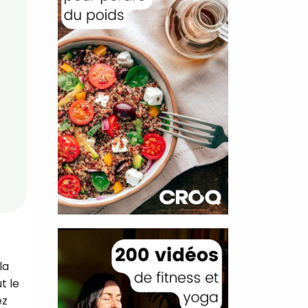
la
t le
ez