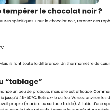
 tempérer le chocolat noir ?
ures spécifiques. Pour le chocolat noir, retenez ces rep
°C
Mais ils font toute la différence. Un thermomètre de cuisi
u “tablage”
demande un peu de pratique, mais elle est efficace. Comm
e jusqu’à 45-50°C. Retirez-le du feu. Versez environ les 
avail propre (marbre ou surface froide). À l’aide d’une spa
tre pour le faire refroidir. Lorsque la température attein