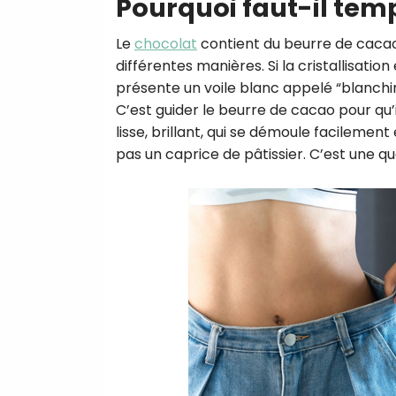
Pourquoi faut-il temp
Le
chocolat
contient du beurre de cacao.
différentes manières. Si la cristallisatio
présente un voile blanc appelé “blanchim
C’est guider le beurre de cacao pour qu’i
lisse, brillant, qui se démoule facileme
pas un caprice de pâtissier. C’est une q