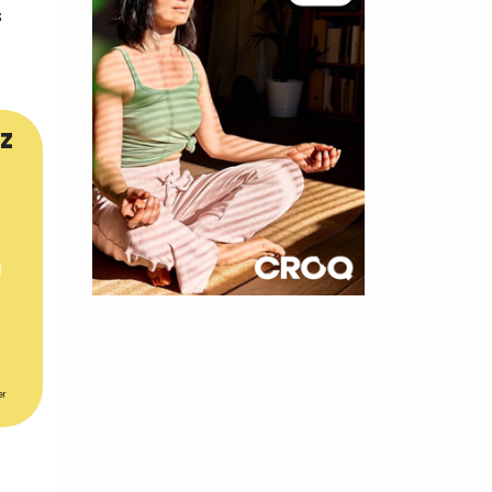
s
z
×
t 180
 CROQ
er
nnelle de