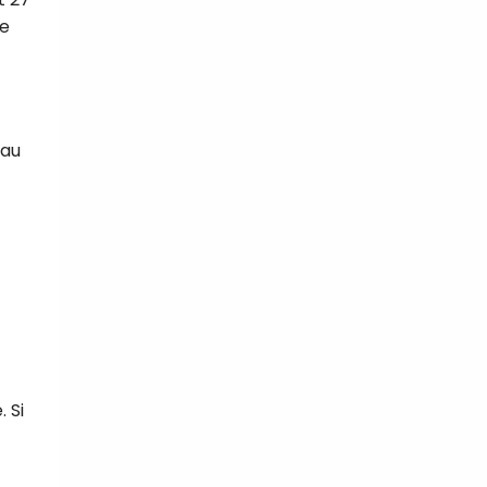
re
 au
 Si