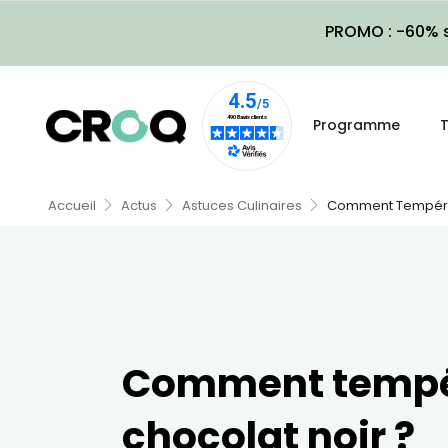
PROMO : -60% s
Programme
T
Accueil
Actus
Astuces Culinaires
Comment Tempérer
Comment tempé
chocolat noir ?