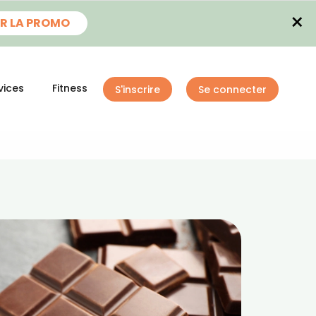
×
R LA PROMO
vices
Fitness
S'inscrire
Se connecter