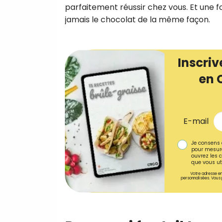
parfaitement réussir chez vous. Et une f
jamais le chocolat de la même façon.
Inscriv
en 
E-mail
Je consens 
pour mesure
ouvrez les c
que vous uti
Votre adresse em
personnalisées. Vous 