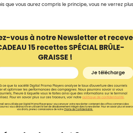
ois que vous aurez compris le principe, vous ne verrez plu
ez-vous à notre Newsletter et receve
CADEAU 15 recettes SPÉCIAL BRÛLE-
GRAISSE !
Je télécharge
à ce que la société Digital Prisma Players analyse le taux d'ouverture des courriels
r et optimiser les performances des campagnes. Nous pourrons savoir si vous
ourriels, l'heure à laquelle vous le faites ainsi que des informations sur le terminal
Recevez gratuitemen
lisez. Pour en savoir plus sur ces traceurs, voir notre
politique de confidentialité
.
ail sera utilisée par Digital Prisma Playerspour vous envoyer votre newsletter contenant des offres commerciales
recettes inédites de
pourrez vous désinscrire en utilisant le lien de désabonnement intégré dans la newsletter. Pour en savoir plus et exerc
vos droits, prenez connaissance de notre
Charte de Confidentialité.
!
Ainsi que la newsletter promotio