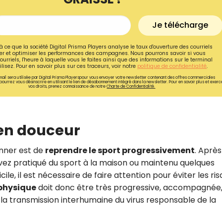
Je télécharge
à ce que la société Digital Prisma Players analyse le taux d'ouverture des courriels
r et optimiser les performances des campagnes. Nous pourrons savoir si vous
ourriels, l'heure à laquelle vous le faites ainsi que des informations sur le terminal
lisez. Pour en savoir plus sur ces traceurs, voir notre
politique de confidentialité
.
ail sera utilisée par Digital Prisma Playerspour vous envoyer votre newsletter contenant des offres commerciales
pourrez vous désinscrire en utilisant le lien de désabonnement intégré dans la newsletter. Pour en savoir plus et exerc
vos droits, prenez connaissance de notre
Charte de Confidentialité.
 en douceur
onner est de
reprendre le sport progressivement
. Après
Recevez gratuitemen
ez pratiqué du sport à la maison ou maintenu quelques
le, il est nécessaire de faire attention pour éviter les ri
recettes inédites de
 physique
doit donc être très progressive, accompagnée,
!
 la transmission interhumaine du virus responsable de la
Ainsi que la newsletter promotio