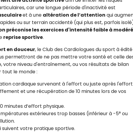
ent une activité sportive
afin de limiter les risques
iculaires, car une longue période d'inactivité est
usculaire
et à une
altération de l’attention
qui augmen
ides ou sur terrain accidenté (qui plus est, parfois isolé)
on préconise les exercices d'intensité faible à modér
de
reprise sportive
.
ort en douceur
, le Club des Cardiologues du sport à édit
 vous permettront de ne pas mettre votre santé et celle de
 votre niveau d'entraînement, ou vos résultats de bilan
 tout le monde :
tion cardiaque survenant à l'effort ou juste après l'effort
fement et une récupération de 10 minutes lors de vos
0 minutes d’effort physique.
températures extérieures trop basses (inférieur à -5° ou
lution.
 suivent votre pratique sportive.