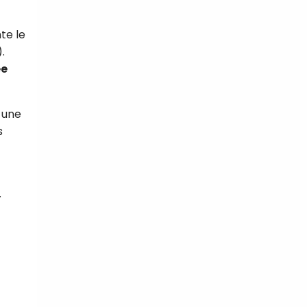
te le
.
ée
é une
s
.