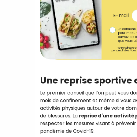
E-mail
Je consens 
pour mesure
ouvrez les c
que vous uti
Votre adresse em
personnalisées. Vous 
Une reprise sportive
Le premier conseil que l’on peut vous d
mois de confinement et même si vous av
activités physiques autour de votre domici
de blessures. La
reprise d'une activité
respecter les mesures visant à prévenir
pandémie de Covid-19.