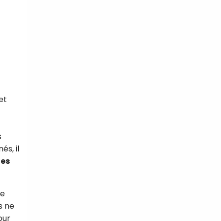
et
s
s, il
les
de
s ne
our