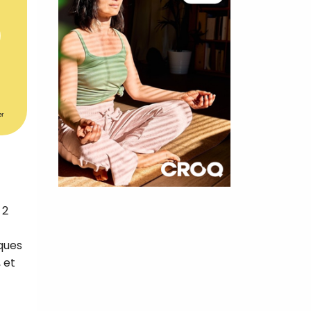
er
×
 2
t 180
sques
 CROQ
 et
nnelle de