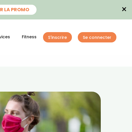
×
R LA PROMO
vices
Fitness
S'inscrire
Se connecter