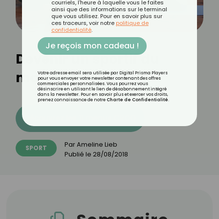
courriels, l'heure à laquelle vous le faites
ainsi que des informations sur le terminal
que vous utilisez. Pour en savoir plus sur
ces traceurs, voir notre
politique de
confidentialité
.
Je reçois mon cadeau !
Devenir un sportif du
matin
Votre adresse email sera utilisée par Digital Prisma Players
pour vous envoyer votre newsletter contenant des offres
commerciales personnalisées. Vous pourrez vous
désinscrire en utilisant le lien de désabonnement intégré
dans la newsletter. Pour en savoir plus et exercer vos droits,
prenez connaissance de notre
Charte de Confidentialité
.
Découvrez les 11 menus CROQ
Par
Ameline Lieb
SPORT
Publié le
28/08/2018