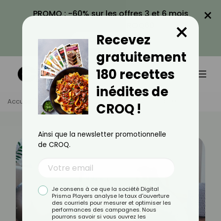
×
PROMO : -60% sur les offres 3 et 6 mois
×
avec le code CROQ60
Recevez
VOIR LA PROMO
gratuitement
180 recettes
inédites de
Accueil
Actus
Sport
Devenir Un Sportif Du Matin
CROQ !
Ainsi que la newsletter promotionnelle
de CROQ.
Je consens à ce que la société Digital
Prisma Players analyse le taux d'ouverture
des courriels pour mesurer et optimiser les
performances des campagnes. Nous
pourrons savoir si vous ouvrez les