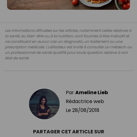
Les informations diffusées sur les articles, notamment celles relatives à
la santé, au bien-être ou à la nutrition, sont fournies à titre indicatif et
ne constituent en aucun cas un diagnostic, un traitement ou une
prescription médicale. L'utilisateur est invité à consulter un médecin ou
un professionnel de santé qualifié pour toute question relative à son
état de santé.
Par
Ameline Lieb
Rédactrice web
Le
28/08/2018
PARTAGER CET ARTICLE SUR