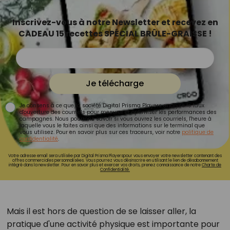
Inscrivez-vous à notre Newsletter et recevez en
CADEAU 15 recettes SPÉCIAL BRÛLE-GRAISSE !
Je télécharge
Je consens à ce que la société Digital Prisma Players analyse le taux
d'ouverture des courriels pour mesurer et optimiser les performances des
campagnes. Nous pourrons savoir si vous ouvrez les courriels, l'heure à
laquelle vous le faites ainsi que des informations sur le terminal que
vous utilisez. Pour en savoir plus sur ces traceurs, voir notre
politique de
confidentialité
.
Votre adresse email sera utilisée par Digital Prisma Playerspour vous envoyer votre newsletter contenant des
offres commerciales personnalisées. Vous pourrez vous désinscrire en utilisant le lien de désabonnement
intégré dans la newsletter. Pour en savoir plus et exercer vos droits, prenez connaissance de notre
Charte de
Confidentialité.
Mais il est hors de question de se laisser aller, la
pratique d'une activité physique est importante pour