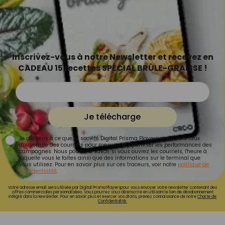
Inscrivez-vous à notre Newsletter et recevez en
CADEAU 15 recettes SPÉCIAL BRÛLE-GRAISSE !
Je télécharge
Je consens à ce que la société Digital Prisma Players analyse le taux
d'ouverture des courriels pour mesurer et optimiser les performances des
campagnes. Nous pourrons savoir si vous ouvrez les courriels, l'heure à
laquelle vous le faites ainsi que des informations sur le terminal que
vous utilisez. Pour en savoir plus sur ces traceurs, voir notre
politique de
confidentialité
.
Votre adresse email sera utilisée par Digital Prisma Playerspour vous envoyer votre newsletter contenant des
offres commerciales personnalisées. Vous pourrez vous désinscrire en utilisant le lien de désabonnement
intégré dans la newsletter. Pour en savoir plus et exercer vos droits, prenez connaissance de notre
Charte de
Confidentialité.