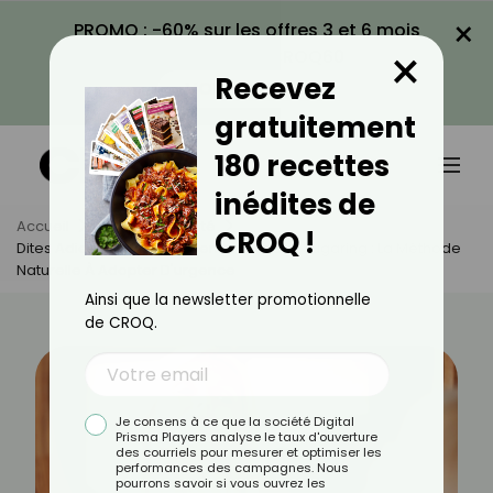
×
PROMO : -60% sur les offres 3 et 6 mois
×
avec le code CROQ60
Recevez
VOIR LA PROMO
gratuitement
180 recettes
inédites de
Accueil
Actus
Beauté
CROQ !
Dites Adieu Aux Poils Du Menton Avec Le Sugaring : La Méthode
Naturelle À Adopter D'urgence
Ainsi que la newsletter promotionnelle
de CROQ.
Je consens à ce que la société Digital
Prisma Players analyse le taux d'ouverture
des courriels pour mesurer et optimiser les
performances des campagnes. Nous
pourrons savoir si vous ouvrez les