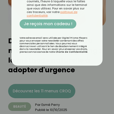
courriels, l'heure à laquelle vous le faites
ainsi que des informations sur le terminal
que vous utilisez. Pour en savoir plus sur
ces traceurs, voir notre
politique de
confidentialité
.
Je reçois mon cadeau !
Dites adieu aux poils du
Votre adresse email sera utilisée par Digital Prisma Players
pour vous envoyer votre newsletter contenant des offres
commerciales personnalisées. Vous pourrez vous
désinscrire en utilisant le lien de désabonnement intégré
menton avec le sugaring :
dans la newsletter. Pour en savoir plus et exercer vos droits,
prenez connaissance de notre
Charte de Confidentialité
.
la méthode naturelle à
adopter d'urgence
Découvrez les 11 menus CROQ
Par
Esmé Perry
BEAUTÉ
Publié le
10/10/2025