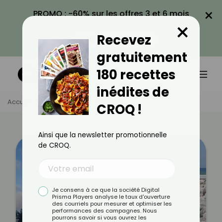
×
PROMO : -60% sur les offres 3 et 6 mois
×
avec le code CROQ60
Recevez
VOIR LA PROMO
gratuitement
180 recettes
inédites de
Accueil
Témoignages
Solène
CROQ !
Ainsi que la newsletter promotionnelle
de CROQ.
Avant
Après
Je consens à ce que la société Digital
Prisma Players analyse le taux d'ouverture
des courriels pour mesurer et optimiser les
performances des campagnes. Nous
pourrons savoir si vous ouvrez les