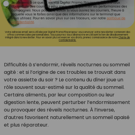
Je consens à ce que la société Digital Prisma Players analyse le taux
d'ouverture des courriels pour mesurer et optimiser les performances des
campagnes. Nous pourrons savoir si vous ouvrez les courriels, l'heure à
laquelle vous le faites ainsi que des informations sur le terminal que
vous utilisez. Pour en savoir plus sur ces traceurs, voir notre
politique de
confidentialité
.
Votre adresse email sera utilisée par Digital Prisma Playerspour vous envoyer votre newsletter contenant des
offres commerciales personnalisées. Vous pourrez vous désinscrire en utilisant le lien de désabonnement
intégré dans la newsletter. Pour en savoir plus et exercer vos droits, prenez connaissance de notre
Charte de
Confidentialité.
Difficultés à s’endormir, réveils nocturnes ou sommeil
agité : et si l’origine de ces troubles se trouvait dans
votre assiette du soir ? Le contenu du dîner joue un
rôle souvent sous-estimé sur la qualité du sommeil.
Certains aliments, par leur composition ou leur
digestion lente, peuvent perturber l’endormissement
ou provoquer des réveils nocturnes. À l’inverse,
d’autres favorisent naturellement un sommeil apaisé
et plus réparateur.