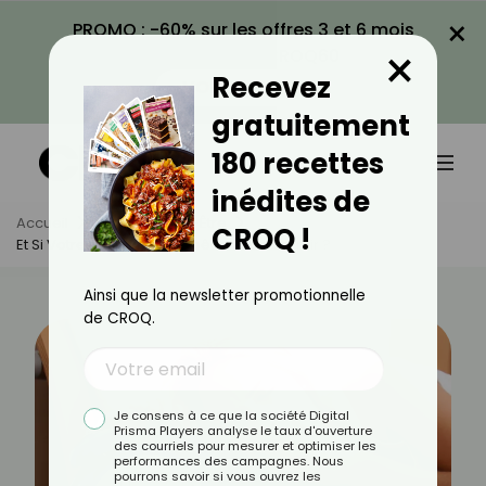
×
PROMO : -60% sur les offres 3 et 6 mois
×
avec le code CROQ60
Recevez
VOIR LA PROMO
gratuitement
180 recettes
inédites de
Accueil
Actus
Bien-Être
CROQ !
Et Si Votre Dîner Vous Empêchait De Dormir ?
Ainsi que la newsletter promotionnelle
de CROQ.
Je consens à ce que la société Digital
Prisma Players analyse le taux d'ouverture
des courriels pour mesurer et optimiser les
performances des campagnes. Nous
pourrons savoir si vous ouvrez les