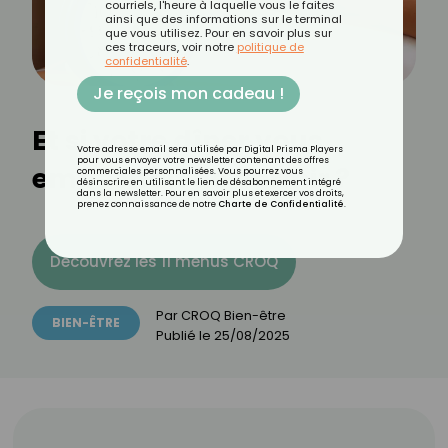
courriels, l'heure à laquelle vous le faites
ainsi que des informations sur le terminal
que vous utilisez. Pour en savoir plus sur
ces traceurs, voir notre
politique de
confidentialité
.
Je reçois mon cadeau !
Et si votre dîner vous
Votre adresse email sera utilisée par Digital Prisma Players
pour vous envoyer votre newsletter contenant des offres
empêchait de dormir ?
commerciales personnalisées. Vous pourrez vous
désinscrire en utilisant le lien de désabonnement intégré
dans la newsletter. Pour en savoir plus et exercer vos droits,
prenez connaissance de notre
Charte de Confidentialité
.
Découvrez les 11 menus CROQ
Par
CROQ Bien-être
BIEN-ÊTRE
Publié le
25/08/2025