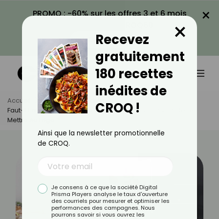
×
PROMO : -60% sur les offres 3 et 6 mois
×
avec le code CROQ60
Recevez
VOIR LA PROMO
gratuitement
180 recettes
inédites de
Accueil
Actus
Quotidien
CROQ !
Faut-Il Enlever L’emballage Carton Des Yaourts Avant De Les
Mettre Au Frigo ?
Ainsi que la newsletter promotionnelle
de CROQ.
Je consens à ce que la société Digital
Prisma Players analyse le taux d'ouverture
des courriels pour mesurer et optimiser les
performances des campagnes. Nous
pourrons savoir si vous ouvrez les