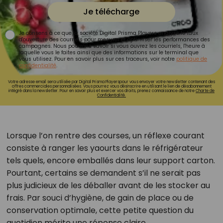
Je télécharge
Je consens à ce que la société Digital Prisma Players analyse le taux
d'ouverture des courriels pour mesurer et optimiser les performances des
campagnes. Nous pourrons savoir si vous ouvrez les courriels, l'heure à
laquelle vous le faites ainsi que des informations sur le terminal que
vous utilisez. Pour en savoir plus sur ces traceurs, voir notre
politique de
confidentialité
.
Votre adresse email sera utilisée par Digital Prisma Playerspour vous envoyer votre newsletter contenant des
offres commerciales personnalisées. Vous pourrez vous désinscrire en utilisant le lien de désabonnement
intégré dans la newsletter. Pour en savoir plus et exercer vos droits, prenez connaissance de notre
Charte de
Confidentialité.
Lorsque l’on rentre des courses, un réflexe courant
consiste à ranger les yaourts dans le réfrigérateur
tels quels, encore emballés dans leur support carton.
Pourtant, certains se demandent s’il ne serait pas
plus judicieux de les déballer avant de les stocker au
frais. Par souci d’hygiène, de gain de place ou de
conservation optimale, cette petite question du
quotidien mérite une réponse claire.