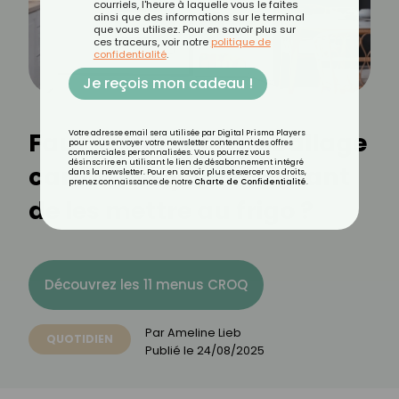
courriels, l'heure à laquelle vous le faites
ainsi que des informations sur le terminal
que vous utilisez. Pour en savoir plus sur
ces traceurs, voir notre
politique de
confidentialité
.
Je reçois mon cadeau !
Faut-il enlever l’emballage
Votre adresse email sera utilisée par Digital Prisma Players
pour vous envoyer votre newsletter contenant des offres
commerciales personnalisées. Vous pourrez vous
désinscrire en utilisant le lien de désabonnement intégré
carton des yaourts avant
dans la newsletter. Pour en savoir plus et exercer vos droits,
prenez connaissance de notre
Charte de Confidentialité
.
de les mettre au frigo ?
Découvrez les 11 menus CROQ
Par
Ameline Lieb
QUOTIDIEN
Publié le
24/08/2025