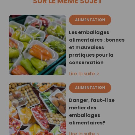
SUR LE MÊME SUJET
ALIMENTATION
Les emballages
alimentaires : bonnes
et mauvaises
pratiques pour la
conservation
Lire la suite
ALIMENTATION
Danger, faut-il se
méfier des
emballages
alimentaires?
Lire la suite