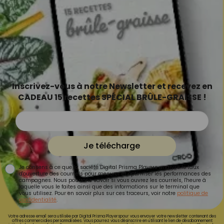
Inscrivez-vous à notre Newsletter et recevez en
CADEAU 15 recettes SPÉCIAL BRÛLE-GRAISSE !
Je télécharge
Je consens à ce que la société Digital Prisma Players analyse le taux
d'ouverture des courriels pour mesurer et optimiser les performances des
campagnes. Nous pourrons savoir si vous ouvrez les courriels, l'heure à
laquelle vous le faites ainsi que des informations sur le terminal que
vous utilisez. Pour en savoir plus sur ces traceurs, voir notre
politique de
confidentialité
.
Votre adresse email sera utilisée par Digital Prisma Playerspour vous envoyer votre newsletter contenant des
offres commerciales personnalisées. Vous pourrez vous désinscrire en utilisant le lien de désabonnement