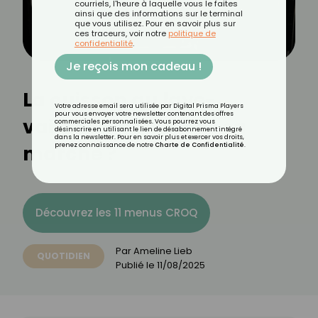
courriels, l'heure à laquelle vous le faites
ainsi que des informations sur le terminal
que vous utilisez. Pour en savoir plus sur
ces traceurs, voir notre
politique de
confidentialité
.
Je reçois mon cadeau !
La cuisson au lave-
Votre adresse email sera utilisée par Digital Prisma Players
pour vous envoyer votre newsletter contenant des offres
vaisselle, comment ça
commerciales personnalisées. Vous pourrez vous
désinscrire en utilisant le lien de désabonnement intégré
dans la newsletter. Pour en savoir plus et exercer vos droits,
marche ?
prenez connaissance de notre
Charte de Confidentialité
.
Découvrez les 11 menus CROQ
Par
Ameline Lieb
QUOTIDIEN
Publié le
11/08/2025