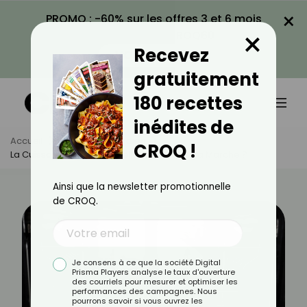
×
PROMO : -60% sur les offres 3 et 6 mois
×
avec le code CROQ60
Recevez
VOIR LA PROMO
gratuitement
180 recettes
inédites de
Accueil
Actus
Quotidien
CROQ !
La Cuisson Au Lave-Vaisselle, Comment Ça Marche ?
Ainsi que la newsletter promotionnelle
de CROQ.
Je consens à ce que la société Digital
Prisma Players analyse le taux d'ouverture
des courriels pour mesurer et optimiser les
performances des campagnes. Nous
pourrons savoir si vous ouvrez les