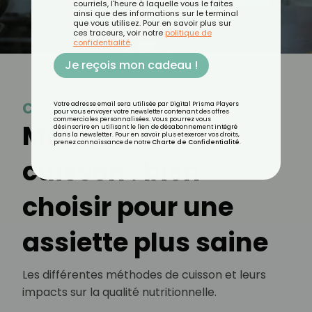
courriels, l'heure à laquelle vous le faites
ainsi que des informations sur le terminal
que vous utilisez. Pour en savoir plus sur
ces traceurs, voir notre
politique de
confidentialité
.
Je reçois mon cadeau !
Cuisson
Votre adresse email sera utilisée par Digital Prisma Players
pour vous envoyer votre newsletter contenant des offres
commerciales personnalisées. Vous pourrez vous
Méthodes de
désinscrire en utilisant le lien de désabonnement intégré
dans la newsletter. Pour en savoir plus et exercer vos droits,
prenez connaissance de notre
Charte de Confidentialité
.
cuisson : bien
choisir pour une
assiette plus saine
Les différentes méthodes de cuisson et leurs
impacts sur la qualité nutritionnelle.