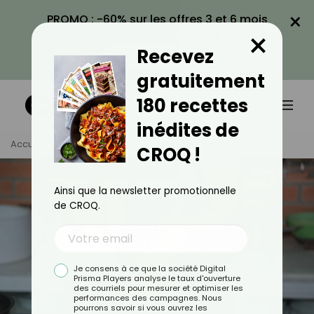
×
PROMO : -60% sur les offres 3 et 6 mois
×
avec le code CROQ60
Recevez
VOIR LA PROMO
gratuitement
180 recettes
inédites de
Accueil
Tag
Cuisson
CROQ !
Ainsi que la newsletter promotionnelle
de CROQ.
Je consens à ce que la société Digital
Prisma Players analyse le taux d'ouverture
des courriels pour mesurer et optimiser les
performances des campagnes. Nous
pourrons savoir si vous ouvrez les