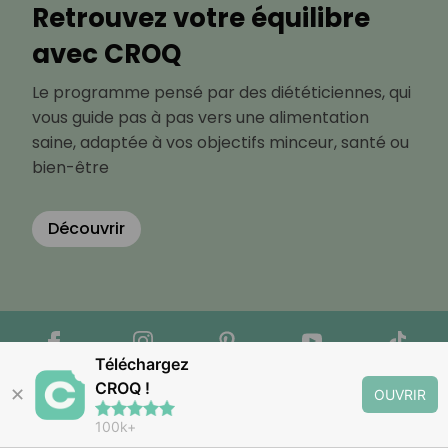
Retrouvez votre équilibre
avec CROQ
Le programme pensé par des diététiciennes, qui
vous guide pas à pas vers une alimentation
saine, adaptée à vos objectifs minceur, santé ou
bien-être
Découvrir
Téléchargez
CROQ !
✕
OUVRIR
100k+