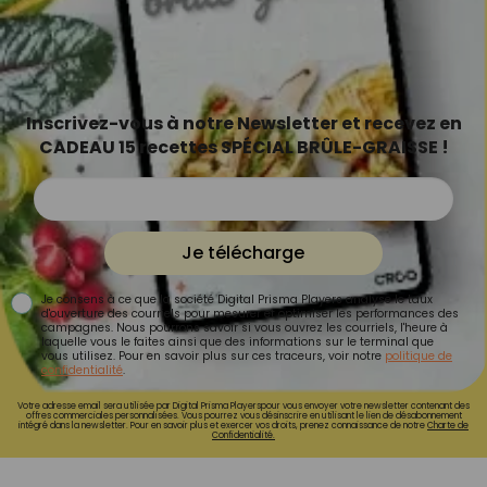
Inscrivez-vous à notre Newsletter et recevez en
CADEAU 15 recettes SPÉCIAL BRÛLE-GRAISSE !
Je télécharge
Je consens à ce que la société Digital Prisma Players analyse le taux
d'ouverture des courriels pour mesurer et optimiser les performances des
campagnes. Nous pourrons savoir si vous ouvrez les courriels, l'heure à
laquelle vous le faites ainsi que des informations sur le terminal que
vous utilisez. Pour en savoir plus sur ces traceurs, voir notre
politique de
confidentialité
.
Votre adresse email sera utilisée par Digital Prisma Playerspour vous envoyer votre newsletter contenant des
offres commerciales personnalisées. Vous pourrez vous désinscrire en utilisant le lien de désabonnement
intégré dans la newsletter. Pour en savoir plus et exercer vos droits, prenez connaissance de notre
Charte de
Confidentialité.