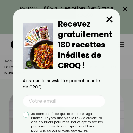
×
PROMO : -60% sur les offres 3 et 6 mois
×
avec le code CROQ60
Recevez
VOIR LA PROMO
gratuitement
180 recettes
inédites de
Accueil
Actus
Minceur
CROQ !
La Recomposition Corporelle : Comment Maigrir Tout En Se
Musclant ?
Ainsi que la newsletter promotionnelle
de CROQ.
Je consens à ce que la société Digital
Prisma Players analyse le taux d'ouverture
des courriels pour mesurer et optimiser les
performances des campagnes. Nous
pourrons savoir si vous ouvrez les