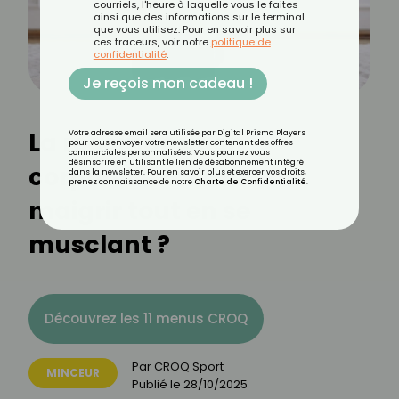
courriels, l'heure à laquelle vous le faites
ainsi que des informations sur le terminal
que vous utilisez. Pour en savoir plus sur
ces traceurs, voir notre
politique de
confidentialité
.
Je reçois mon cadeau !
La recomposition
Votre adresse email sera utilisée par Digital Prisma Players
pour vous envoyer votre newsletter contenant des offres
commerciales personnalisées. Vous pourrez vous
désinscrire en utilisant le lien de désabonnement intégré
corporelle : comment
dans la newsletter. Pour en savoir plus et exercer vos droits,
prenez connaissance de notre
Charte de Confidentialité
.
maigrir tout en se
musclant ?
Découvrez les 11 menus CROQ
Par
CROQ Sport
MINCEUR
Publié le
28/10/2025