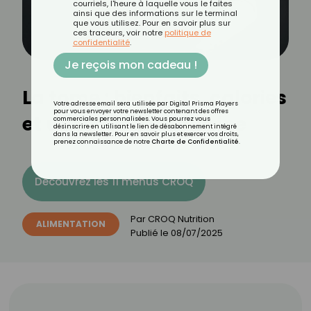
courriels, l'heure à laquelle vous le faites
ainsi que des informations sur le terminal
que vous utilisez. Pour en savoir plus sur
ces traceurs, voir notre
politique de
confidentialité
.
Je reçois mon cadeau !
La tome : bienfaits, calories
Votre adresse email sera utilisée par Digital Prisma Players
pour vous envoyer votre newsletter contenant des offres
et utilisation en cuisine
commerciales personnalisées. Vous pourrez vous
désinscrire en utilisant le lien de désabonnement intégré
dans la newsletter. Pour en savoir plus et exercer vos droits,
prenez connaissance de notre
Charte de Confidentialité
.
Découvrez les 11 menus CROQ
Par
CROQ Nutrition
ALIMENTATION
Publié le
08/07/2025