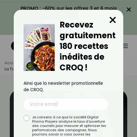
×
PROMO : -60% sur les offres 3 et 6 mois
×
avec le code CROQ60
Recevez
VOIR LA PROMO
gratuitement
180 recettes
inédites de
Accueil
Actus
Alimentation
CROQ !
La Tome : Bienfaits, Calories Et Utilisation En Cuisine
Ainsi que la newsletter promotionnelle
de CROQ.
Je consens à ce que la société Digital
Prisma Players analyse le taux d'ouverture
des courriels pour mesurer et optimiser les
performances des campagnes. Nous
pourrons savoir si vous ouvrez les