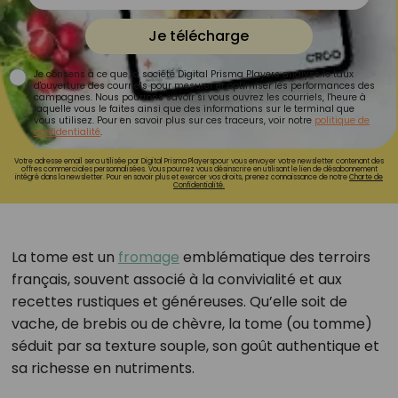
Je télécharge
Je consens à ce que la société Digital Prisma Players analyse le taux
d'ouverture des courriels pour mesurer et optimiser les performances des
campagnes. Nous pourrons savoir si vous ouvrez les courriels, l'heure à
laquelle vous le faites ainsi que des informations sur le terminal que
vous utilisez. Pour en savoir plus sur ces traceurs, voir notre
politique de
confidentialité
.
Votre adresse email sera utilisée par Digital Prisma Playerspour vous envoyer votre newsletter contenant des
offres commerciales personnalisées. Vous pourrez vous désinscrire en utilisant le lien de désabonnement
intégré dans la newsletter. Pour en savoir plus et exercer vos droits, prenez connaissance de notre
Charte de
Confidentialité.
La tome est un
fromage
emblématique des terroirs
français, souvent associé à la convivialité et aux
recettes rustiques et généreuses. Qu’elle soit de
vache, de brebis ou de chèvre, la tome (ou tomme)
séduit par sa texture souple, son goût authentique et
sa richesse en nutriments.