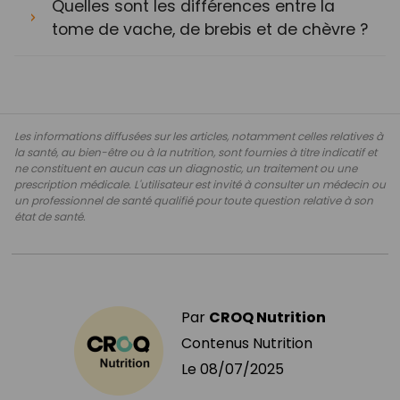
Quelles sont les différences entre la
tome de vache, de brebis et de chèvre ?
Les informations diffusées sur les articles, notamment celles relatives à
la santé, au bien-être ou à la nutrition, sont fournies à titre indicatif et
ne constituent en aucun cas un diagnostic, un traitement ou une
prescription médicale. L'utilisateur est invité à consulter un médecin ou
un professionnel de santé qualifié pour toute question relative à son
état de santé.
Par
CROQ Nutrition
Contenus Nutrition
Le
08/07/2025