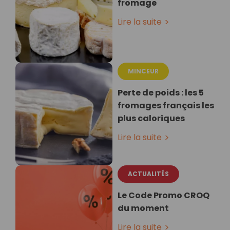
fromage
Lire la suite
MINCEUR
Perte de poids : les 5
fromages français les
plus caloriques
Lire la suite
ACTUALITÉS
Le Code Promo CROQ
du moment
Lire la suite