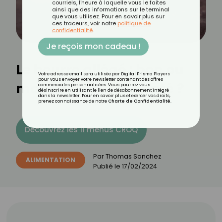
courriels, l'heure à laquelle vous le faites
ainsi que des informations sur le terminal
que vous utilisez. Pour en savoir plus sur
ces traceurs, voir notre
politique de
confidentialité
.
Je reçois mon cadeau !
Le beurre allégé : bon ou
Votre adresse email sera utilisée par Digital Prisma Players
pour vous envoyer votre newsletter contenant des offres
mauvais pour la santé ?
commerciales personnalisées. Vous pourrez vous
désinscrire en utilisant le lien de désabonnement intégré
dans la newsletter. Pour en savoir plus et exercer vos droits,
prenez connaissance de notre
Charte de Confidentialité
.
Découvrez les 11 menus CROQ
Par
Thomas Sanchez
ALIMENTATION
Publié le
17/02/2024