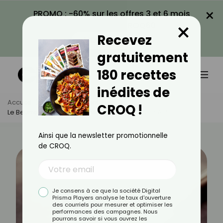
×
PROMO : -60% sur les offres 3 et 6 mois
×
avec le code CROQ60
Recevez
VOIR LA PROMO
gratuitement
180 recettes
inédites de
Accueil
Actus
Alimentation
CROQ !
Le Beurre Allégé : Bon Ou Mauvais Pour La Santé ?
Ainsi que la newsletter promotionnelle
de CROQ.
Je consens à ce que la société Digital
Prisma Players analyse le taux d'ouverture
des courriels pour mesurer et optimiser les
performances des campagnes. Nous
pourrons savoir si vous ouvrez les