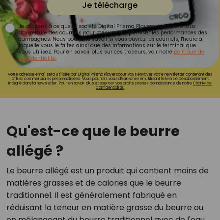
Je télécharge
Je consens à ce que la société Digital Prisma Players analyse le taux
d'ouverture des courriels pour mesurer et optimiser les performances des
campagnes. Nous pourrons savoir si vous ouvrez les courriels, l'heure à
laquelle vous le faites ainsi que des informations sur le terminal que
vous utilisez. Pour en savoir plus sur ces traceurs, voir notre
politique de
confidentialité
.
Votre adresse email sera utilisée par Digital Prisma Playerspour vous envoyer votre newsletter contenant des
offres commerciales personnalisées. Vous pourrez vous désinscrire en utilisant le lien de désabonnement
intégré dans la newsletter. Pour en savoir plus et exercer vos droits, prenez connaissance de notre
Charte de
Confidentialité.
Qu'est-ce que le beurre
allégé ?
Le beurre allégé est un produit qui contient moins de
matières grasses et de calories que le beurre
traditionnel. Il est généralement fabriqué en
réduisant la teneur en matière grasse du beurre ou
en mélangeant du beurre traditionnel avec de l'eau,