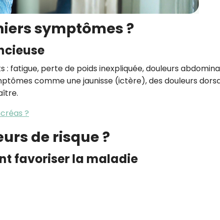
emiers symptômes ?
ncieuse
s : fatigue, perte de poids inexpliquée, douleurs abdomina
ymptômes comme une jaunisse (ictère), des douleurs dors
ître.
ncréas ?
eurs de risque ?
nt favoriser la maladie