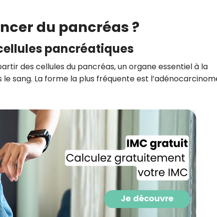
CROQ.
cancer du pancréas ?
ellules pancréatiques
Je consens à ce que la société Digi
Prisma Players analyse le taux d'ou
rtir des cellules du pancréas, un organe essentiel à la
des courriels pour mesurer et optim
ns le sang. La forme la plus fréquente est l’adénocarcinom
performances des campagnes. No
pourrons savoir si vous ouvrez les co
l'heure à laquelle vous le faites ains
des informations sur le terminal qu
utilisez. Pour en savoir plus sur ces 
voir notre
politique de confidentialit
Je reçois mon cadeau !
Votre adresse email sera utilisée par Digital Prisma Playe
envoyer votre newsletter contenant des offres commercial
personnalisées. Vous pourrez vous désinscrire en utilisan
désabonnement intégré dans la newsletter. Pour en savoi
exercer vos droits, prenez connaissance de notre
Charte 
Confidentialité
.