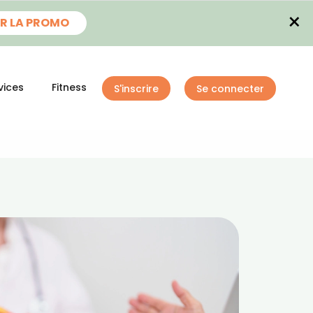
×
R LA PROMO
vices
Fitness
S'inscrire
Se connecter