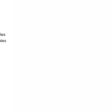
les
ales