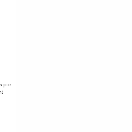
s par
nt