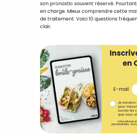
son pronostic souvent réservé. Pourtant,
en charge. Mieux comprendre cette maladi
de traitement. Voici 10 questions fréque
clair.
Inscriv
en 
E-mail
Je consens 
pour mesure
ouvrez les c
que vous uti
Votre adresse em
personnalisées. Vous 