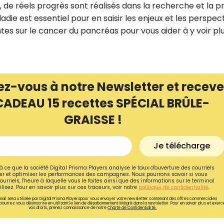
 de réels progrès sont réalisés dans la recherche et la pr
e est essentiel pour en saisir les enjeux et les perspec
ntes sur le cancer du pancréas pour vous aider à y voir pl
ez-vous à notre Newsletter et receve
CADEAU 15 recettes SPÉCIAL BRÛLE-
GRAISSE !
Je télécharge
Recevez gratuitemen
à ce que la société Digital Prisma Players analyse le taux d'ouverture des courriels
r et optimiser les performances des campagnes. Nous pourrons savoir si vous
recettes inédites de
ourriels, l'heure à laquelle vous le faites ainsi que des informations sur le terminal
lisez. Pour en savoir plus sur ces traceurs, voir notre
politique de confidentialité
.
!
ail sera utilisée par Digital Prisma Playerspour vous envoyer votre newsletter contenant des offres commerciales
pourrez vous désinscrire en utilisant le lien de désabonnement intégré dans la newsletter. Pour en savoir plus et exerc
vos droits, prenez connaissance de notre
Charte de Confidentialité.
Ainsi que la newsletter promotio