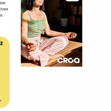
ise
tives
us
z
×
t 180
 CROQ
er
nnelle de