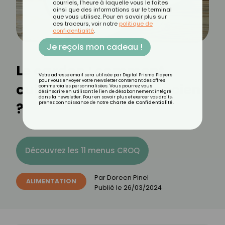
courriels, l'heure à laquelle vous le faites
ainsi que des informations sur le terminal
que vous utilisez. Pour en savoir plus sur
ces traceurs, voir notre
politique de
confidentialité
.
Je reçois mon cadeau !
Le cardon : comment
Votre adresse email sera utilisée par Digital Prisma Players
pour vous envoyer votre newsletter contenant des offres
cuisiner ce légume ancien
commerciales personnalisées. Vous pourrez vous
désinscrire en utilisant le lien de désabonnement intégré
dans la newsletter. Pour en savoir plus et exercer vos droits,
?
prenez connaissance de notre
Charte de Confidentialité
.
Découvrez les 11 menus CROQ
Par
Doreen Pinel
ALIMENTATION
Publié le
26/03/2024