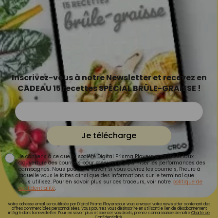
Inscrivez-vous à notre Newsletter et recevez en
CADEAU 15 recettes SPÉCIAL BRÛLE-GRAISSE !
Je télécharge
Je consens à ce que la société Digital Prisma Players analyse le taux
d'ouverture des courriels pour mesurer et optimiser les performances des
campagnes. Nous pourrons savoir si vous ouvrez les courriels, l'heure à
laquelle vous le faites ainsi que des informations sur le terminal que
vous utilisez. Pour en savoir plus sur ces traceurs, voir notre
politique de
confidentialité
.
Votre adresse email sera utilisée par Digital Prisma Playerspour vous envoyer votre newsletter contenant des
offres commerciales personnalisées. Vous pourrez vous désinscrire en utilisant le lien de désabonnement
intégré dans la newsletter. Pour en savoir plus et exercer vos droits, prenez connaissance de notre
Charte de
Confidentialité.