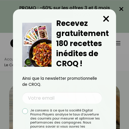
×
PROMO : -60% sur les offres 3 et 6 mois
×
avec le code CROQ60
Recevez
VOIR LA PROMO
gratuitement
180 recettes
inédites de
Accueil
Actus
Alimentation
CROQ !
Le Cardon : Comment Cuisiner Ce Légume Ancien ?
Ainsi que la newsletter promotionnelle
de CROQ.
Je consens à ce que la société Digital
Prisma Players analyse le taux d'ouverture
des courriels pour mesurer et optimiser les
performances des campagnes. Nous
pourrons savoir si vous ouvrez les