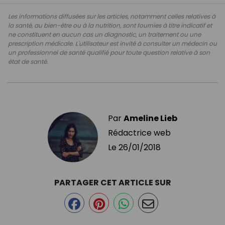
Les informations diffusées sur les articles, notamment celles relatives à
la santé, au bien-être ou à la nutrition, sont fournies à titre indicatif et
ne constituent en aucun cas un diagnostic, un traitement ou une
prescription médicale. L'utilisateur est invité à consulter un médecin ou
un professionnel de santé qualifié pour toute question relative à son
état de santé.
Par
Ameline Lieb
Rédactrice web
Le
26/01/2018
PARTAGER CET ARTICLE SUR