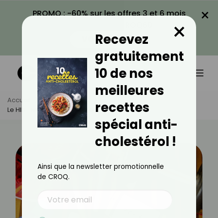
×
PROMO : -60% sur les offres 3 et 6 mois
×
avec le code CROQ60
Recevez
VOIR LA PROMO
gratuitement
10 de nos
meilleures
Accueil
Actus
Sport
recettes
Le HIIT : Méthode Rapide Pour Perdre Du Gras
spécial anti-
cholestérol !
Ainsi que la newsletter promotionnelle
de CROQ.