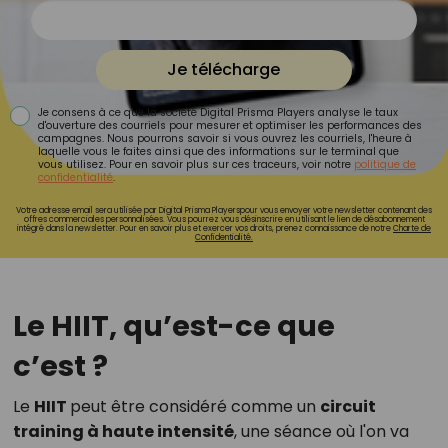
Je télécharge
Je consens à ce que la société Digital Prisma Players analyse le taux
d'ouverture des courriels pour mesurer et optimiser les performances des
campagnes. Nous pourrons savoir si vous ouvrez les courriels, l'heure à
laquelle vous le faites ainsi que des informations sur le terminal que
vous utilisez. Pour en savoir plus sur ces traceurs, voir notre
politique de
confidentialité
.
Votre adresse email sera utilisée par Digital Prisma Playerspour vous envoyer votre newsletter contenant des
offres commerciales personnalisées. Vous pourrez vous désinscrire en utilisant le lien de désabonnement
intégré dans la newsletter. Pour en savoir plus et exercer vos droits, prenez connaissance de notre
Charte de
Confidentialité.
Le HIIT, qu’est-ce que
c’est ?
Le
HIIT
peut être considéré comme un
circuit
training à haute intensité
, une séance où l'on va