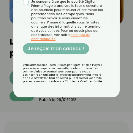
Je consens à ce que la société Digital
Prisma Players analyse le taux d'ouverture
des courriels pour mesurer et optimiser les
performances des campagnes. Nous
pourrons savoir si vous ouvrez les
courriels, l'heure à laquelle vous le faites
ainsi que des informations sur le terminal
que vous utilisez. Pour en savoir plus sur
ces traceurs, voir notre
politique de
Le HIIT : méthode rapide
confidentialité
.
Je reçois mon cadeau !
pour perdre du gras
Votre adresse email sera utilisée par Digital Prisma Players
pour vous envoyer votre newsletter contenant des offres
commerciales personnalisées. Vous pourrez vous
désinscrire en utilisant le lien de désabonnement intégré
Découvrez les 11 menus CROQ
dans la newsletter. Pour en savoir plus et exercer vos droits,
prenez connaissance de notre
Charte de Confidentialité
.
Par
Ameline Lieb
SPORT
Publié le
26/01/2018