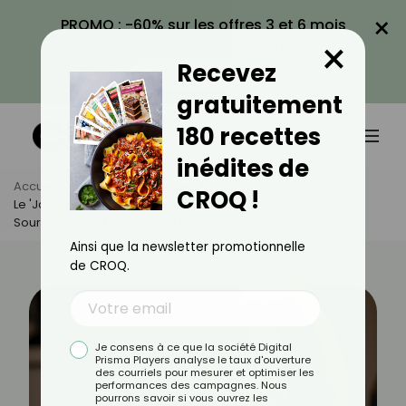
×
PROMO : -60% sur les offres 3 et 6 mois
×
avec le code CROQ60
Recevez
VOIR LA PROMO
gratuitement
180 recettes
inédites de
Accueil
Actus
Bien-Être
CROQ !
Le 'jour Invisible' : La Méthode Radicale Pour Retrouver Le
Sourire Quand Tout Va Trop Vite
Ainsi que la newsletter promotionnelle
de CROQ.
Je consens à ce que la société Digital
Prisma Players analyse le taux d'ouverture
des courriels pour mesurer et optimiser les
performances des campagnes. Nous
pourrons savoir si vous ouvrez les