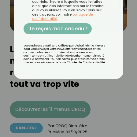
courriels, l'heure à laquelle vous le faites
ainsi que des informations sur le terminal
que vous utilisez. Pour en savoir plus sur
ces traceurs, voir notre
politique de
confidentialité
.
Je reçois mon cadeau !
Le "jour invisible" : la
Votre adresse email sera utilisée par Digital Prisma Players
pour vous envoyer votre newsletter contenant des offres
commerciales personnalisées. Vous pourrez vous
désinscrire en utilisant le lien de désabonnement intégré
méthode radicale pour
dans la newsletter. Pour en savoir plus et exercer vos droits,
prenez connaissance de notre
Charte de Confidentialité
.
retrouver le sourire quand
tout va trop vite
Découvrez les 11 menus CROQ
Par
CROQ Bien-être
BIEN-ÊTRE
Publié le
03/10/2025