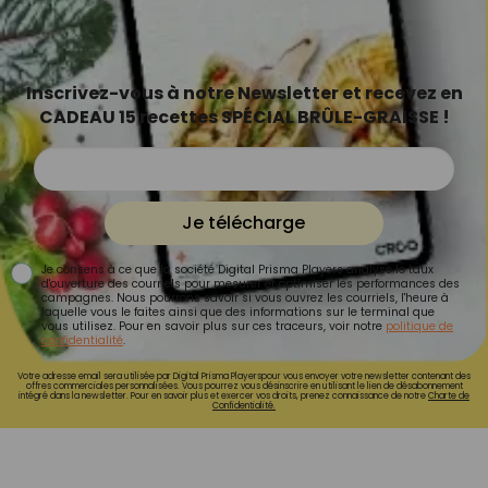
Inscrivez-vous à notre Newsletter et recevez en
CADEAU 15 recettes SPÉCIAL BRÛLE-GRAISSE !
Je télécharge
Je consens à ce que la société Digital Prisma Players analyse le taux
d'ouverture des courriels pour mesurer et optimiser les performances des
campagnes. Nous pourrons savoir si vous ouvrez les courriels, l'heure à
laquelle vous le faites ainsi que des informations sur le terminal que
vous utilisez. Pour en savoir plus sur ces traceurs, voir notre
politique de
confidentialité
.
Votre adresse email sera utilisée par Digital Prisma Playerspour vous envoyer votre newsletter contenant des
offres commerciales personnalisées. Vous pourrez vous désinscrire en utilisant le lien de désabonnement
intégré dans la newsletter. Pour en savoir plus et exercer vos droits, prenez connaissance de notre
Charte de
Confidentialité.