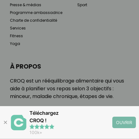
Presse & médias
Sport
Programme ambassadrice
Charte de confidentialité
Services
Fitness
Yoga
À PROPOS
CROQ est un rééquilibrage alimentaire qui vous
aide à planifier vos repas selon 3 objectifs :
minceur, maladie chronique, étapes de vie.
Téléchargez
CROQ !
✕
OUVRIR
100k+