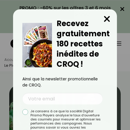
×
PROMO : -60% sur les offres 3 et 6 mois
×
avec le code CROQ60
Recevez
VOIR LA PROMO
gratuitement
180 recettes
inédites de
Accueil
Actus
Quotidien
CROQ !
Le Plant Parenting : Un Nouveau Chemin Vers Le Bien-Être
Ainsi que la newsletter promotionnelle
de CROQ.
Je consens à ce que la société Digital
Prisma Players analyse le taux d'ouverture
des courriels pour mesurer et optimiser les
performances des campagnes. Nous
pourrons savoir si vous ouvrez les