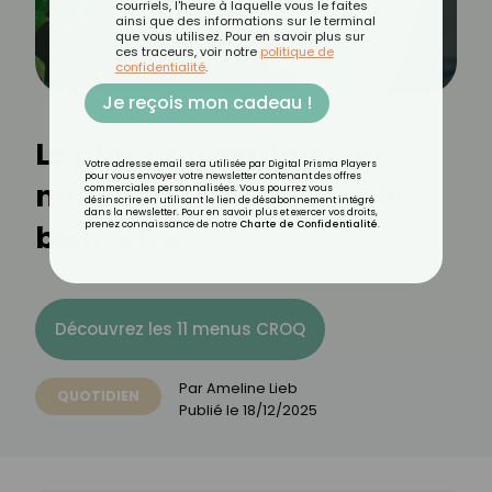
courriels, l'heure à laquelle vous le faites
ainsi que des informations sur le terminal
que vous utilisez. Pour en savoir plus sur
ces traceurs, voir notre
politique de
confidentialité
.
Je reçois mon cadeau !
Le plant parenting : un
Votre adresse email sera utilisée par Digital Prisma Players
pour vous envoyer votre newsletter contenant des offres
nouveau chemin vers le
commerciales personnalisées. Vous pourrez vous
désinscrire en utilisant le lien de désabonnement intégré
dans la newsletter. Pour en savoir plus et exercer vos droits,
bien-être
prenez connaissance de notre
Charte de Confidentialité
.
Découvrez les 11 menus CROQ
Par
Ameline Lieb
QUOTIDIEN
Publié le
18/12/2025