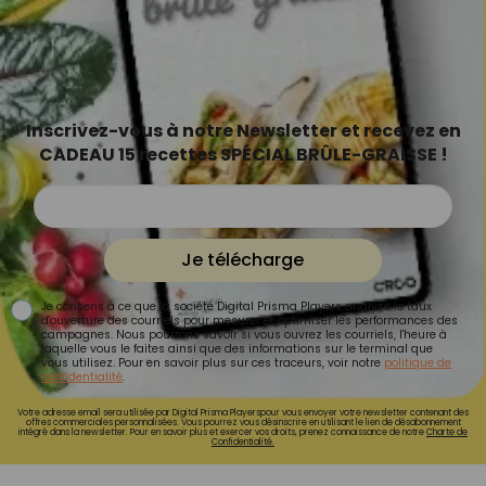
Inscrivez-vous à notre Newsletter et recevez en
CADEAU 15 recettes SPÉCIAL BRÛLE-GRAISSE !
Je télécharge
Je consens à ce que la société Digital Prisma Players analyse le taux
d'ouverture des courriels pour mesurer et optimiser les performances des
campagnes. Nous pourrons savoir si vous ouvrez les courriels, l'heure à
laquelle vous le faites ainsi que des informations sur le terminal que
vous utilisez. Pour en savoir plus sur ces traceurs, voir notre
politique de
confidentialité
.
Votre adresse email sera utilisée par Digital Prisma Playerspour vous envoyer votre newsletter contenant des
offres commerciales personnalisées. Vous pourrez vous désinscrire en utilisant le lien de désabonnement
intégré dans la newsletter. Pour en savoir plus et exercer vos droits, prenez connaissance de notre
Charte de
Confidentialité.