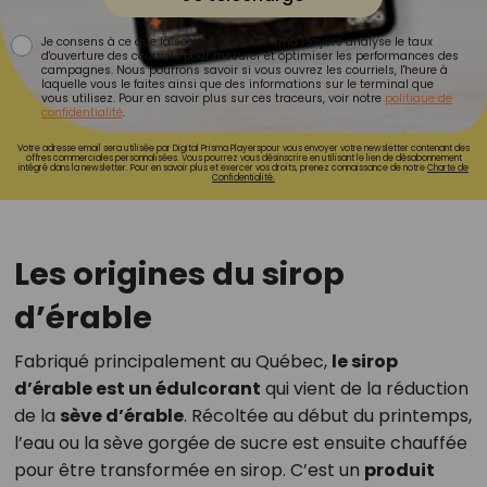
Je consens à ce que la société Digital Prisma Players analyse le taux
d'ouverture des courriels pour mesurer et optimiser les performances des
campagnes. Nous pourrons savoir si vous ouvrez les courriels, l'heure à
laquelle vous le faites ainsi que des informations sur le terminal que
vous utilisez. Pour en savoir plus sur ces traceurs, voir notre
politique de
confidentialité
.
Votre adresse email sera utilisée par Digital Prisma Playerspour vous envoyer votre newsletter contenant des
offres commerciales personnalisées. Vous pourrez vous désinscrire en utilisant le lien de désabonnement
intégré dans la newsletter. Pour en savoir plus et exercer vos droits, prenez connaissance de notre
Charte de
Confidentialité.
Les origines du sirop
d’érable
Fabriqué principalement au Québec,
le sirop
d’érable est un édulcorant
qui vient de la réduction
de la
sève d’érable
. Récoltée au début du printemps,
l’eau ou la sève gorgée de sucre est ensuite chauffée
pour être transformée en sirop. C’est un
produit