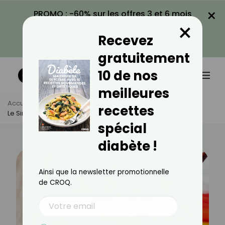
×
PROMO : -60% sur les offres 3 et 6 mois
×
avec le code CROQ60
Recevez
VOIR LA PROMO
gratuitement
10 de nos
meilleures
Accueil
Actus
Alimentation
recettes
Le Sirop D’érable Pour Remplacer Le Sucre
spécial
diabète !
Ainsi que la newsletter promotionnelle
de CROQ.