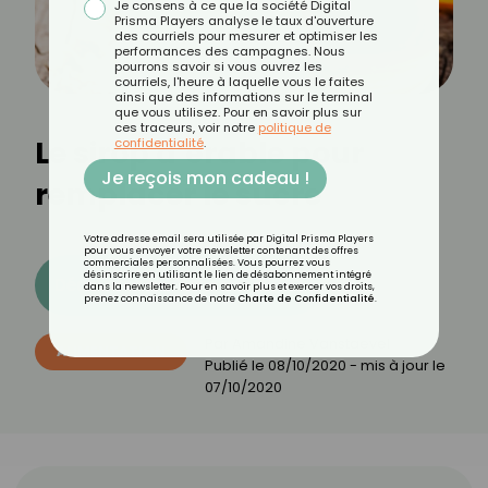
Je consens à ce que la société Digital
Prisma Players analyse le taux d'ouverture
des courriels pour mesurer et optimiser les
performances des campagnes. Nous
pourrons savoir si vous ouvrez les
courriels, l'heure à laquelle vous le faites
ainsi que des informations sur le terminal
que vous utilisez. Pour en savoir plus sur
ces traceurs, voir notre
politique de
Le sirop d’érable pour
confidentialité
.
Je reçois mon cadeau !
remplacer le sucre
Votre adresse email sera utilisée par Digital Prisma Players
pour vous envoyer votre newsletter contenant des offres
commerciales personnalisées. Vous pourrez vous
désinscrire en utilisant le lien de désabonnement intégré
Découvrez les 11 menus CROQ
dans la newsletter. Pour en savoir plus et exercer vos droits,
prenez connaissance de notre
Charte de Confidentialité
.
Par
Amandine Vanstaevel
ALIMENTATION
Publié le
08/10/2020
- mis à jour le
07/10/2020