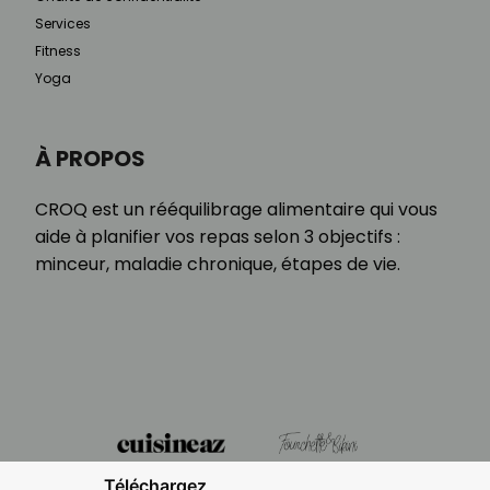
Services
Fitness
Yoga
À PROPOS
CROQ est un rééquilibrage alimentaire qui vous
aide à planifier vos repas selon 3 objectifs :
minceur, maladie chronique, étapes de vie.
Téléchargez