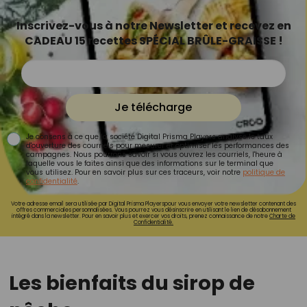
Inscrivez-vous à notre Newsletter et recevez en
CADEAU 15 recettes SPÉCIAL BRÛLE-GRAISSE !
Je télécharge
Je consens à ce que la société Digital Prisma Players analyse le taux
d'ouverture des courriels pour mesurer et optimiser les performances des
campagnes. Nous pourrons savoir si vous ouvrez les courriels, l'heure à
laquelle vous le faites ainsi que des informations sur le terminal que
vous utilisez. Pour en savoir plus sur ces traceurs, voir notre
politique de
confidentialité
.
Votre adresse email sera utilisée par Digital Prisma Playerspour vous envoyer votre newsletter contenant des
offres commerciales personnalisées. Vous pourrez vous désinscrire en utilisant le lien de désabonnement
intégré dans la newsletter. Pour en savoir plus et exercer vos droits, prenez connaissance de notre
Charte de
Confidentialité.
Les bienfaits du sirop de