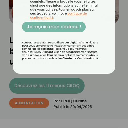
courriels, l'heure à laquelle vous le faites
ainsi que des informations sur le terminal
que vous utilisez. Pour en savoir plus sur
ces traceurs, voir notre
politique de
confidentialité
.
Je reçois mon cadeau !
Le sirop de pêche :
Votre adresse email sera utilisée par Digital Prisma Players
pour vous envoyer votre newsletter contenant des offres
bienfaits, calories et
commerciales personnalisées. Vous pourrez vous
désinscrire en utilisant le lien de désabonnement intégré
dans la newsletter. Pour en savoir plus et exercer vos droits,
utilisation en cuisine
prenez connaissance de notre
Charte de Confidentialité
.
Découvrez les 11 menus CROQ
Par
CROQ Cuisine
ALIMENTATION
Publié le
30/04/2025