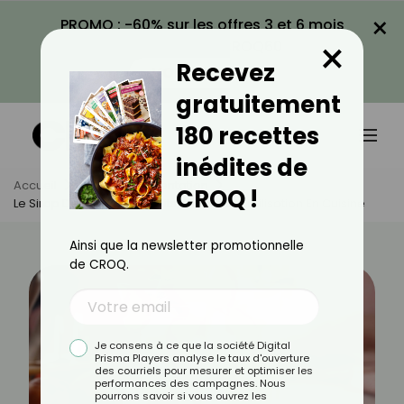
×
PROMO : -60% sur les offres 3 et 6 mois
×
avec le code CROQ60
Recevez
VOIR LA PROMO
gratuitement
180 recettes
inédites de
Accueil
Actus
Alimentation
CROQ !
Le Sirop De Pêche : Bienfaits, Calories Et Utilisation En Cuisine
Ainsi que la newsletter promotionnelle
de CROQ.
Je consens à ce que la société Digital
Prisma Players analyse le taux d'ouverture
des courriels pour mesurer et optimiser les
performances des campagnes. Nous
pourrons savoir si vous ouvrez les