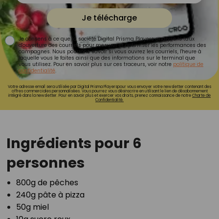
Je télécharge
Je consens à ce que la société Digital Prisma Players analyse le taux
d'ouverture des courriels pour mesurer et optimiser les performances des
campagnes. Nous pourrons savoir si vous ouvrez les courriels, l'heure à
laquelle vous le faites ainsi que des informations sur le terminal que
vous utilisez. Pour en savoir plus sur ces traceurs, voir notre
politique de
confidentialité
.
Votre adresse email sera utilisée par Digital Prisma Playerspour vous envoyer votre newsletter contenant des
offres commerciales personnalisées. Vous pourrez vous désinscrire en utilisant le lien de désabonnement
intégré dans la newsletter. Pour en savoir plus et exercer vos droits, prenez connaissance de notre
Charte de
Confidentialité.
Ingrédients pour 6
personnes
800g de pêches⁣
240g pâte à pizza⁣
50g miel⁣