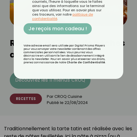
courriels, l'heure à laquelle vous le faites
ainsi que des informations sur le terminal
que vous utilisez. Pour en savoir plus sur
ces traceurs, voir notre
politique de
confidentialité
.
Je reçois mon cadeau !
Recette de Tatin de pêches
Votre adresse email sera utilisée par Digital Prisma Players
pour vous envoyer votre newsletter contenant des offres
au miel
commerciales personnalisées. Vous pourrez vous
désinscrire en utilisant le lien de désabonnement intégré
dans la newsletter. Pour en savoir plus et exercer vos droits,
prenez connaissance de notre
Charte de Confidentialité
.
Découvrez les 11 menus CROQ
Par
CROQ Cuisine
RECETTES
Publié le
22/08/2024
Traditionnellement la tarte tatin est réalisée avec les
reste de pâtes feuilletée. Ici la pâte à pizza (ou à