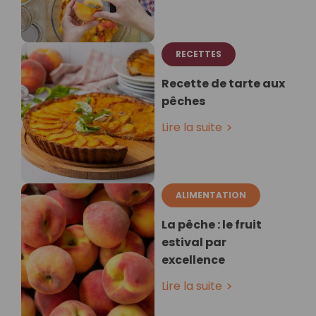
RECETTES
Recette de tarte aux
pêches
Lire la suite
ALIMENTATION
La pêche : le fruit
estival par
excellence
Lire la suite