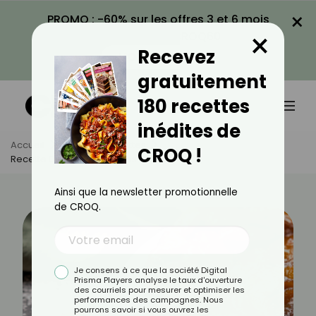
×
PROMO : -60% sur les offres 3 et 6 mois
×
avec le code CROQ60
Recevez
VOIR LA PROMO
gratuitement
180 recettes
inédites de
Accueil
Actus
Recettes
CROQ !
Recette De Tatin De Pêches Au Miel
Ainsi que la newsletter promotionnelle
de CROQ.
Je consens à ce que la société Digital
Prisma Players analyse le taux d'ouverture
des courriels pour mesurer et optimiser les
performances des campagnes. Nous
pourrons savoir si vous ouvrez les