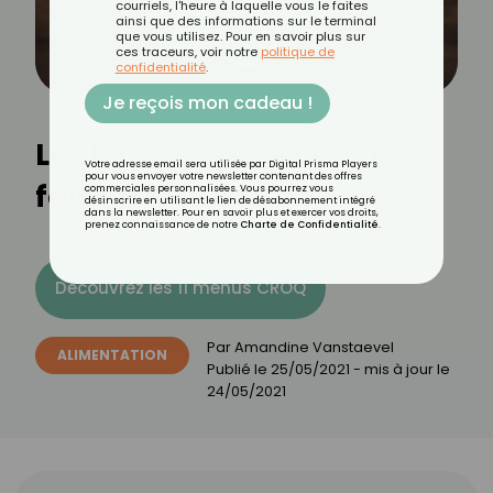
courriels, l'heure à laquelle vous le faites
ainsi que des informations sur le terminal
que vous utilisez. Pour en savoir plus sur
ces traceurs, voir notre
politique de
confidentialité
.
Je reçois mon cadeau !
Le skyr, ce yaourt coupe-
Votre adresse email sera utilisée par Digital Prisma Players
pour vous envoyer votre newsletter contenant des offres
faim tendance
commerciales personnalisées. Vous pourrez vous
désinscrire en utilisant le lien de désabonnement intégré
dans la newsletter. Pour en savoir plus et exercer vos droits,
prenez connaissance de notre
Charte de Confidentialité
.
Découvrez les 11 menus CROQ
Par
Amandine Vanstaevel
ALIMENTATION
Publié le
25/05/2021
- mis à jour le
24/05/2021