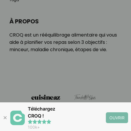
À PROPOS
CROQ est un rééquilibrage alimentaire qui vous
aide à planifier vos repas selon 3 objectifs :
minceur, maladie chronique, étapes de vie.
Téléchargez
CROQ !
✕
OUVRIR
100k+