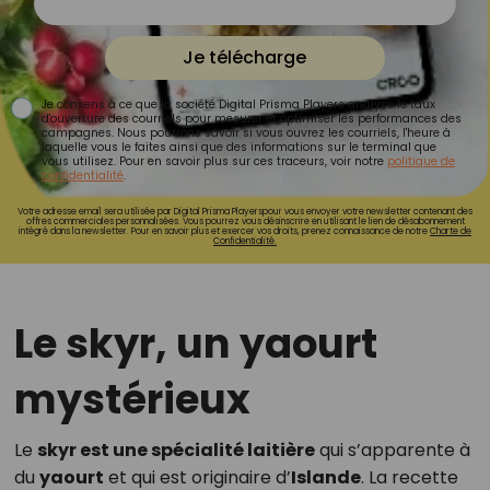
Je télécharge
Je consens à ce que la société Digital Prisma Players analyse le taux
d'ouverture des courriels pour mesurer et optimiser les performances des
campagnes. Nous pourrons savoir si vous ouvrez les courriels, l'heure à
laquelle vous le faites ainsi que des informations sur le terminal que
vous utilisez. Pour en savoir plus sur ces traceurs, voir notre
politique de
confidentialité
.
Votre adresse email sera utilisée par Digital Prisma Playerspour vous envoyer votre newsletter contenant des
offres commerciales personnalisées. Vous pourrez vous désinscrire en utilisant le lien de désabonnement
intégré dans la newsletter. Pour en savoir plus et exercer vos droits, prenez connaissance de notre
Charte de
Confidentialité.
Le skyr, un yaourt
mystérieux
Le
skyr est une spécialité laitière
qui s’apparente à
du
yaourt
et qui est originaire d’
Islande
. La recette