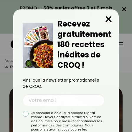
×
PROMO : -60% sur les offres 3 et 6 mois
×
avec le code CROQ60
Recevez
VOIR LA PROMO
gratuitement
180 recettes
inédites de
Accueil
Actus
Alimentation
CROQ !
Le Skyr, Ce Yaourt Coupe-Faim Tendance
Ainsi que la newsletter promotionnelle
de CROQ.
Je consens à ce que la société Digital
Prisma Players analyse le taux d'ouverture
des courriels pour mesurer et optimiser les
performances des campagnes. Nous
pourrons savoir si vous ouvrez les