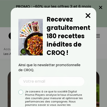
×
PROMO : -60% sur les offres 3 et 6 mois
×
avec le code CROQ60
Recevez
VOIR LA PROMO
gratuitement
180 recettes
inédites de
Accueil
Actus
Alimentation
CROQ !
Les Aliments Interdits Pendant Une Chimiothérapie
Ainsi que la newsletter promotionnelle
de CROQ.
Je consens à ce que la société Digital
Prisma Players analyse le taux d'ouverture
des courriels pour mesurer et optimiser les
performances des campagnes. Nous
pourrons savoir si vous ouvrez les