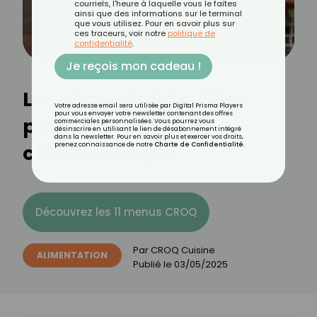
courriels, l'heure à laquelle vous le faites
ainsi que des informations sur le terminal
que vous utilisez. Pour en savoir plus sur
ces traceurs, voir notre
politique de
confidentialité
.
Je reçois mon cadeau !
Les aliments interdits
Votre adresse email sera utilisée par Digital Prisma Players
pour vous envoyer votre newsletter contenant des offres
pendant une
commerciales personnalisées. Vous pourrez vous
désinscrire en utilisant le lien de désabonnement intégré
dans la newsletter. Pour en savoir plus et exercer vos droits,
chimiothérapie
prenez connaissance de notre
Charte de Confidentialité
.
Découvrez les 11 menus CROQ
Par
CROQ Cuisine
ALIMENTATION
Publié le
03/05/2025