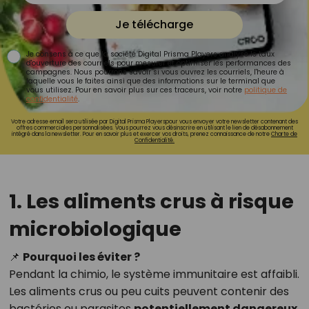
Je télécharge
Je consens à ce que la société Digital Prisma Players analyse le taux
d'ouverture des courriels pour mesurer et optimiser les performances des
campagnes. Nous pourrons savoir si vous ouvrez les courriels, l'heure à
laquelle vous le faites ainsi que des informations sur le terminal que
vous utilisez. Pour en savoir plus sur ces traceurs, voir notre
politique de
confidentialité
.
Votre adresse email sera utilisée par Digital Prisma Playerspour vous envoyer votre newsletter contenant des
offres commerciales personnalisées. Vous pourrez vous désinscrire en utilisant le lien de désabonnement
intégré dans la newsletter. Pour en savoir plus et exercer vos droits, prenez connaissance de notre
Charte de
Confidentialité.
1. Les aliments crus à risque
microbiologique
📌
Pourquoi les éviter ?
Pendant la chimio, le système immunitaire est affaibli.
Les aliments crus ou peu cuits peuvent contenir des
bactéries ou parasites
potentiellement dangereux
.