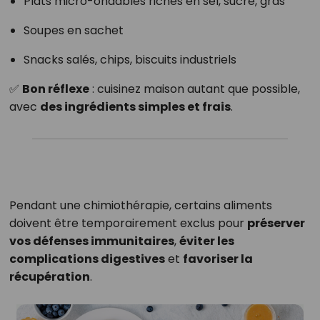
Plats micro-ondables riches en sel, sucre, gras
Soupes en sachet
Snacks salés, chips, biscuits industriels
✅
Bon réflexe
: cuisinez maison autant que possible,
avec
des ingrédients simples et frais
.
Pendant une chimiothérapie, certains aliments
doivent être temporairement exclus pour
préserver
vos défenses immunitaires
,
éviter les
complications digestives
et
favoriser la
récupération
.