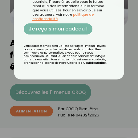
courriels, l'heure à laquelle vous le faites
ainsi que des informations sur le terminal
que vous utilisez. Pour en savoir plus sur
ces traceurs, voir notre
politique de
confidentialité
.
Je reçois mon cadeau !
Aspartame et cancer :
Votre adresse email sera utilisée par Digital Prisma Players
pour vous envoyer votre newsletter contenant des offres
faut-il interdire cet
commerciales personnalisées. Vous pourrez vous
désinscrire en utilisant le lien de désabonnement intégré
dans la newsletter. Pour en savoir plus et exercer vos droits,
édulcorant ?
prenez connaissance de notre
Charte de Confidentialité
.
Découvrez les 11 menus CROQ
Par
CROQ Bien-être
ALIMENTATION
Publié le
04/02/2025