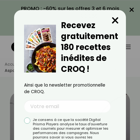
×
PROMO : -60% sur les offres 3 et 6 mois
×
avec le code CROQ60
Recevez
VOIR LA PROMO
gratuitement
180 recettes
inédites de
Accueil
Actus
Alimentation
CROQ !
Aspartame Et Cancer : Faut-Il Interdire Cet Édulcorant ?
Ainsi que la newsletter promotionnelle
de CROQ.
Je consens à ce que la société Digital
Prisma Players analyse le taux d'ouverture
des courriels pour mesurer et optimiser les
performances des campagnes. Nous
pourrons savoir si vous ouvrez les