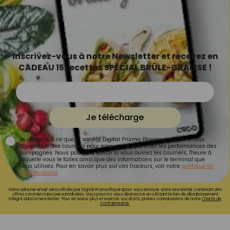
Inscrivez-vous à notre Newsletter et recevez en
CADEAU 15 recettes SPÉCIAL BRÛLE-GRAISSE !
Je télécharge
Je consens à ce que la société Digital Prisma Players analyse le taux
d'ouverture des courriels pour mesurer et optimiser les performances des
campagnes. Nous pourrons savoir si vous ouvrez les courriels, l'heure à
laquelle vous le faites ainsi que des informations sur le terminal que
vous utilisez. Pour en savoir plus sur ces traceurs, voir notre
politique de
confidentialité
.
Votre adresse email sera utilisée par Digital Prisma Playerspour vous envoyer votre newsletter contenant des
offres commerciales personnalisées. Vous pourrez vous désinscrire en utilisant le lien de désabonnement
intégré dans la newsletter. Pour en savoir plus et exercer vos droits, prenez connaissance de notre
Charte de
Confidentialité.